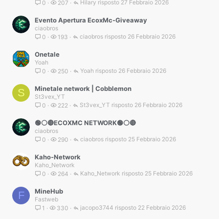
Hilary
27 Febbraio 2026
0
207
Evento Apertura EcoxMc-Giveaway
ciaobros
ciaobros
26 Febbraio 2026
0
193
Onetale
Yoah
Yoah
26 Febbraio 2026
0
250
Minetale network | Cobblemon
S
St3vex_YT
St3vex_YT
26 Febbraio 2026
0
222
🟢⚪️🔴ECOXMC NETWORK🟢⚪️🔴
ciaobros
ciaobros
25 Febbraio 2026
0
290
Kaho-Network
Kaho_Network
Kaho_Network
25 Febbraio 2026
0
264
MineHub
F
Fastweb
jacopo3744
22 Febbraio 2026
1
330