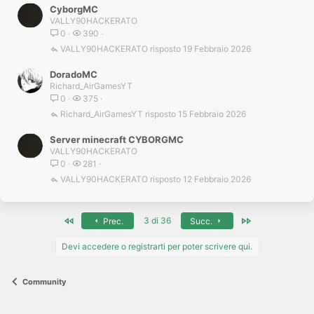
CyborgMC
VALLY90HACKERATO
0
390
VALLY90HACKERATO
19 Febbraio 2026
DoradoMC
Richard_AirGamesYT
0
375
Richard_AirGamesYT
15 Febbraio 2026
Server minecraft CYBORGMC
VALLY90HACKERATO
0
281
VALLY90HACKERATO
12 Febbraio 2026
Primo
Ultimo
3 di 36
Prec.
Succ.
Devi accedere o registrarti per poter scrivere qui.
Community