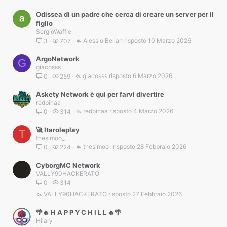
Odissea di un padre che cerca di creare un server per il
figlio
SergioWaffle
Alessio Bellan
10 Marzo 2026
3
707
ArgoNetwork
G
giacosss
giacosss
6 Marzo 2026
0
259
Askety Network è qui per farvi divertire
redpinaa
redpinaa
4 Marzo 2026
0
314
🚀 Itaroleplay
T
thesimoo_
thesimoo_
28 Febbraio 2026
0
224
CyborgMC Network
VALLY90HACKERATO
0
314
VALLY90HACKERATO
27 Febbraio 2026
🌴🔥 H A P P Y C H I L L 🔥🌴
Hilary