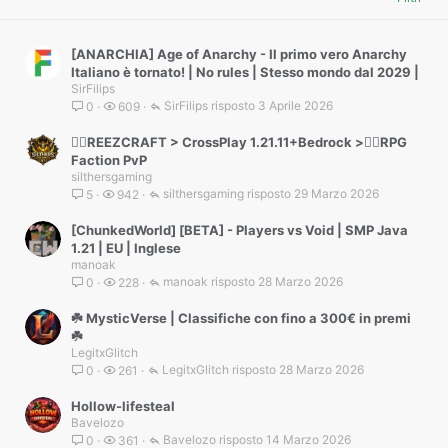
[ANARCHIA] Age of Anarchy - Il primo vero Anarchy
Italiano è tornato! | No rules | Stesso mondo dal 2029 |
SirFilips
SirFilips
3 Aprile 2026
0
609
🐦‍🔥REEZCRAFT > CrossPlay 1.21.11+Bedrock >🐦‍🔥RPG
Faction PvP
silthersgaming
silthersgaming
29 Marzo 2026
5
942
[ChunkedWorld] [BETA] - Players vs Void | SMP Java
1.21 | EU | Inglese
manoak
manoak
28 Marzo 2026
0
228
☘️ MysticVerse | Classifiche con fino a 300€ in premi
☘️
LegitxGlitch
LegitxGlitch
28 Marzo 2026
0
261
Hollow-lifesteal
Bavelozo
Bavelozo
14 Marzo 2026
0
361