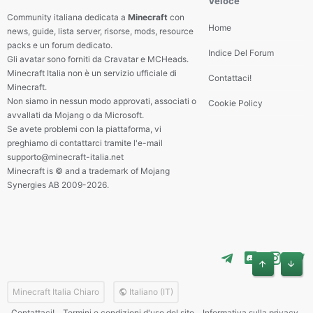
Veloce
Community italiana dedicata a
Minecraft
con
Home
news, guide, lista server, risorse, mods, resource
packs e un forum dedicato.
Indice Del Forum
Gli avatar sono forniti da Cravatar e MCHeads.
Minecraft Italia non è un servizio ufficiale di
Contattaci!
Minecraft.
Non siamo in nessun modo approvati, associati o
Cookie Policy
avvallati da Mojang o da Microsoft.
Se avete problemi con la piattaforma, vi
preghiamo di contattarci tramite l'e-mail
supporto@minecraft-italia.net
Minecraft is © and a trademark of Mojang
Synergies AB 2009-2026.
Alto
Basso
Minecraft Italia Chiaro
Italiano (IT)
Contattaci!
Termini e condizioni d'uso del sito
Informativa sulla privacy