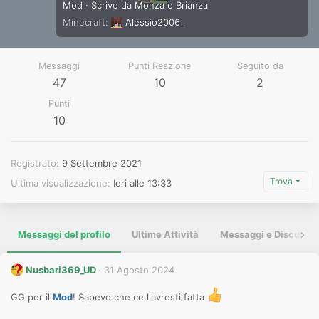
Mod
·
Scrive da
Monza e Brianza
Minecraft
Alessio2006_
Messaggi
Punti Reazione
Seguito da
47
10
2
Punti
10
Registrato
9 Settembre 2021
Trova
Ultima visualizzazione
Ieri alle 13:33
Messaggi del profilo
Ultime Attività
Messaggi e Discussio
Nusbari369_UD
31 Agosto 2024
GG per il
Mod
! Sapevo che ce l'avresti fatta