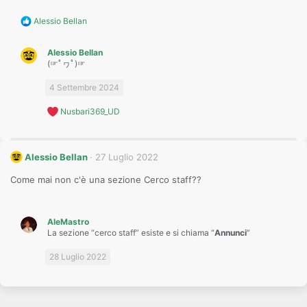
R
Alessio Bellan
e
a
Alessio Bellan
c
(☞ﾟヮﾟ)☞
t
i
o
4 Settembre 2024
n
s
R
Nusbari369_UD
:
e
a
c
t
Alessio Bellan
27 Luglio 2022
i
o
Come mai non c'è una sezione Cerco staff??
n
s
:
AleMastro
La sezione “cerco staff” esiste e si chiama “
Annunci
”
28 Luglio 2022