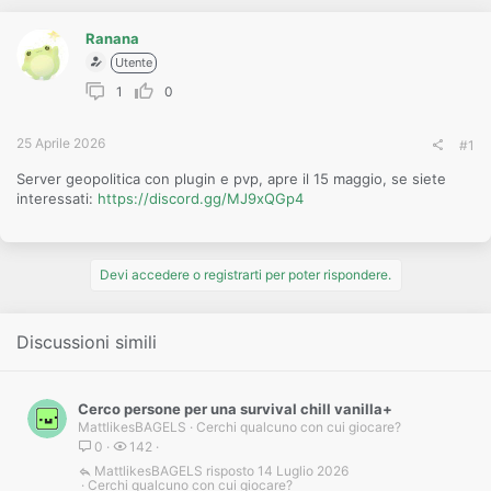
o
n
e
Ranana
Utente
1
0
25 Aprile 2026
#1
Server geopolitica con plugin e pvp, apre il 15 maggio, se siete
interessati:
https://discord.gg/MJ9xQGp4
Devi accedere o registrarti per poter rispondere.
Discussioni simili
Cerco persone per una survival chill vanilla+
MattlikesBAGELS
Cerchi qualcuno con cui giocare?
0
142
MattlikesBAGELS
14 Luglio 2026
Cerchi qualcuno con cui giocare?