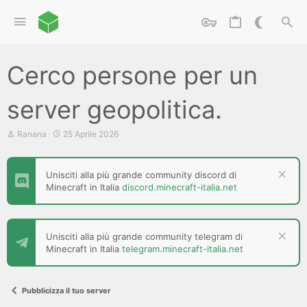
Cerco persone per un
server geopolitica.
C
D
Ranana
25 Aprile 2026
r
a
e
t
a
a
Unisciti alla più grande community discord di
t
d
Minecraft in Italia
discord.minecraft-italia.net
o
i
r
i
e
n
D
i
i
z
Unisciti alla più grande community telegram di
s
i
Minecraft in Italia
telegram.minecraft-italia.net
c
o
u
s
s
Pubblicizza il tuo server
i