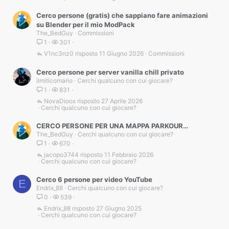
Cerco persone (gratis) che sappiano fare animazioni
su Blender per il mio ModPack
The_BedGuy
Commissioni
1
301
V1nc3nz0
11 Giugno 2026
Commissioni
Cerco persone per server vanilla chill privato
ilmiticomario
Cerchi qualcuno con cui giocare?
1
831
NovaDioos
27 Aprile 2026
Cerchi qualcuno con cui giocare?
CERCO PERSONE PER UNA MAPPA PARKOUR…
The_BedGuy
Cerchi qualcuno con cui giocare?
1
670
jacopo3744
11 Febbraio 2026
Cerchi qualcuno con cui giocare?
Cerco 6 persone per video YouTube
E
Endrix_88
Cerchi qualcuno con cui giocare?
0
539
Endrix_88
27 Giugno 2025
Cerchi qualcuno con cui giocare?