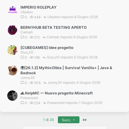
IMPERIO ROLEPLAY
Ububox
Ububox
8 Giugno 2026
0
448
BERNYHUB BETA TESTING APERTO
Calmati
Calmati
6 Giugno 2026
0
215
[CUBEGAMES] Idee progetto
Gius_00
Gius_00
5 Giugno 2026
0
196
🌍[26.1.2] MythicOlbia | Survival Vanilla+ | Java &
Bedrock
Junny20
Junny20
4 Giugno 2026
0
305
🌊 KelpMC — Nuovo progetto Minecraft
Polaarooid
Polaarooid
1 Giugno 2026
0
224
Ultimo
1 di 36
Succ.