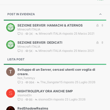
POST IN EVIDENZA
B
I
SEZIONE SERVER: HAMACHI & ATERNOS
Minecraft ITALIA
l
n
Minecraft ITALIA
25 Marzo 2021
0
3K
o
e
c
v
B
I
SEZIONE SERVER: DEDICATI
c
i
Minecraft ITALIA
l
n
a
d
Minecraft ITALIA
25 Marzo 2021
0
5K
o
e
t
e
c
v
a
n
LISTA POST
c
i
z
a
d
a
t
e
Sviluppo di un Server, cercasi utenti con voglia di
a
n
creare.
z
Not_Tommyy
a
The_Gangster15
25 Luglio 2026
3
994
NIGHTROLEPLAY ORA ANCHE SMP
S
sisonod3n
sisonod3n
23 Luglio 2026
0
86
RedShadowRealms