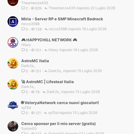
Theemezze435
Theemezze435
22 Luglio 2026
2
629
Miria - Server RP e SMP Minecraft Bedrock
rocco3588
rocco3588
16 Luglio 2026
0
138
🎮 HAPPYCHILL NETWORK 🎮
Hilary
Hilary
16 Luglio 2026
0
101
AstroMC Italia
Dark3s_
Dark3s_
15 Luglio 2026
0
101
🚀 AstroMC | Lifesteal Italia
Dark3s_
Dark3s_
15 Luglio 2026
0
78
🌐 VeloryaNetwork cerca nuovi giocatori!
xyf3d
xyf3d
15 Luglio 2026
0
121
Cerco sponsor per il mio server (gratis)
Sorion00
Sorion00
13 Luglio 2026
0
127