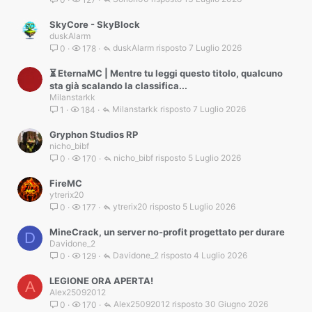
SkyCore - SkyBlock
duskAlarm
duskAlarm
7 Luglio 2026
0
178
⏳ EternaMC | Mentre tu leggi questo titolo, qualcuno
sta già scalando la classifica...
Milanstarkk
Milanstarkk
7 Luglio 2026
1
184
Gryphon Studios RP
nicho_bibf
nicho_bibf
5 Luglio 2026
0
170
FireMC
ytrerix20
ytrerix20
5 Luglio 2026
0
177
MineCrack, un server no-profit progettato per durare
D
Davidone_2
Davidone_2
4 Luglio 2026
0
129
LEGIONE ORA APERTA!
A
Alex25092012
Alex25092012
30 Giugno 2026
0
170