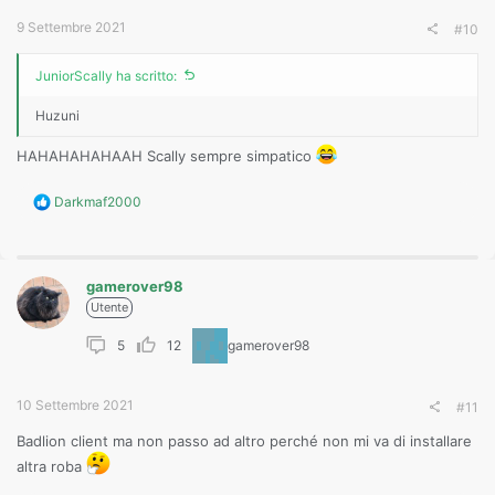
:
9 Settembre 2021
#10
JuniorScally ha scritto:
Huzuni
HAHAHAHAHAAH Scally sempre simpatico
R
Darkmaf2000
e
a
c
t
gamerover98
i
o
Utente
n
s
5
12
gamerover98
:
10 Settembre 2021
#11
Badlion client ma non passo ad altro perché non mi va di installare
altra roba