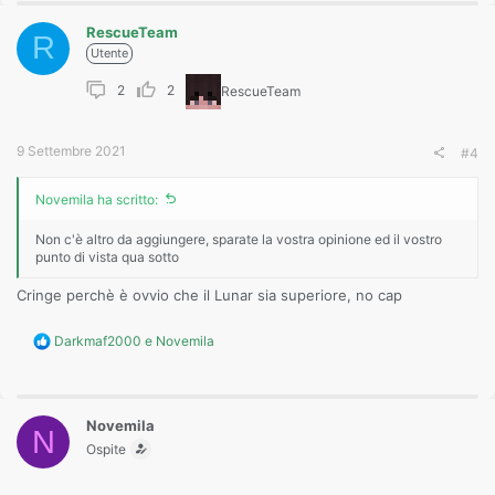
t
RescueTeam
i
R
o
Utente
n
s
2
2
RescueTeam
:
9 Settembre 2021
#4
Novemila ha scritto:
Non c'è altro da aggiungere, sparate la vostra opinione ed il vostro
punto di vista qua sotto
Cringe perchè è ovvio che il Lunar sia superiore, no cap
R
Darkmaf2000
e
Novemila
e
a
c
t
Novemila
i
N
o
Ospite
n
s