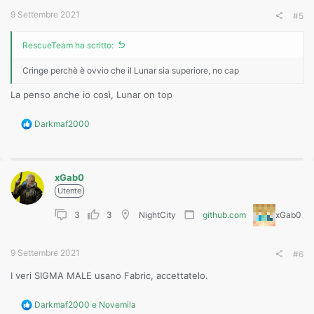
:
9 Settembre 2021
#5
RescueTeam ha scritto:
Cringe perchè è ovvio che il Lunar sia superiore, no cap
La penso anche io così, Lunar on top
R
Darkmaf2000
e
a
c
t
xGab0
i
o
Utente
n
s
3
3
NightCity
github.com
xGab0
:
9 Settembre 2021
#6
I veri SIGMA MALE usano Fabric, accettatelo.
R
Darkmaf2000
e
Novemila