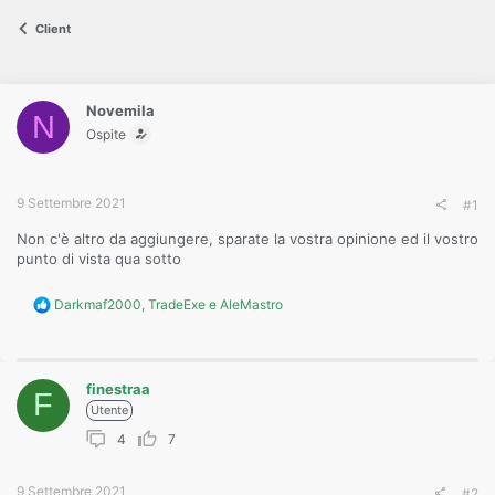
s
s
Client
i
o
n
e
Novemila
N
Ospite
9 Settembre 2021
#1
Non c'è altro da aggiungere, sparate la vostra opinione ed il vostro
punto di vista qua sotto
R
Darkmaf2000
,
TradeExe
e
AleMastro
e
a
c
t
finestraa
i
F
o
Utente
n
4
7
s
:
9 Settembre 2021
#2