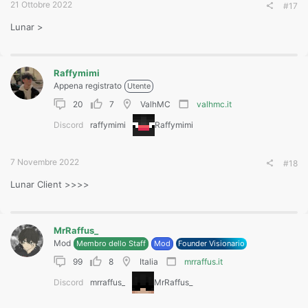
21 Ottobre 2022
#17
Lunar >
Raffymimi
Appena registrato
Utente
20
7
ValhMC
valhmc.it
Discord
raffymimi
Raffymimi
7 Novembre 2022
#18
Lunar Client >>>>
MrRaffus_
Mod
Membro dello Staff
Mod
Founder Visionario
99
8
Italia
mrraffus.it
Discord
mrraffus_
MrRaffus_