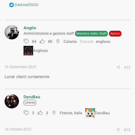
R
Darkmaf2000
e
a
c
t
Angilo
i
o
Amministratore e gestore staff
Membro dello Staff
Admin
n
64
66
Catania
Discord
angilooo
s
:
Angilooo
10 Settembre 2021
#12
Lunar client ovviamente
DaruBau
Utente
3
3
Firenze, Italia
DaruBau
14 Ottobre 2021
#13