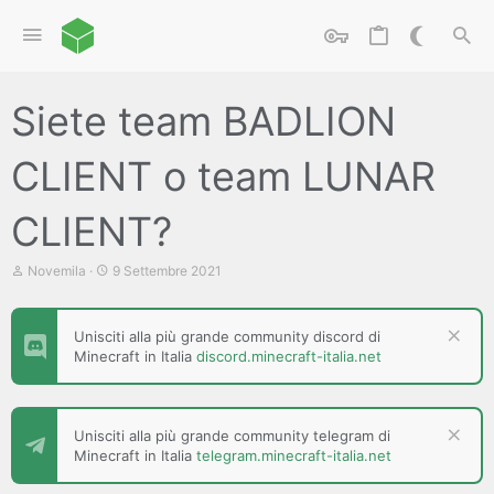
Siete team BADLION
CLIENT o team LUNAR
CLIENT?
C
D
Novemila
9 Settembre 2021
r
a
e
t
a
a
Unisciti alla più grande community discord di
t
d
Minecraft in Italia
discord.minecraft-italia.net
o
i
r
i
e
n
D
i
i
z
Unisciti alla più grande community telegram di
s
i
Minecraft in Italia
telegram.minecraft-italia.net
c
o
u