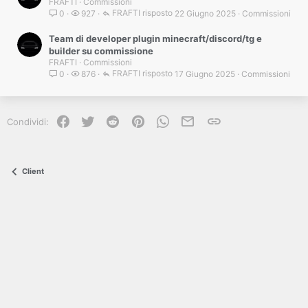
FRAFTI
Commissioni
FRAFTI
22 Giugno 2025
Commissioni
0
927
Team di developer plugin minecraft/discord/tg e
builder su commissione
FRAFTI
Commissioni
FRAFTI
17 Giugno 2025
Commissioni
0
876
Facebook
Twitter
Reddit
Pinterest
WhatsApp
e-mail
Link
Condividi:
Client