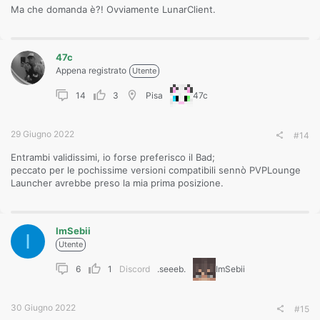
Ma che domanda è?! Ovviamente LunarClient.
47c
Appena registrato
Utente
14
3
Pisa
47c
29 Giugno 2022
#14
Entrambi validissimi, io forse preferisco il Bad;
peccato per le pochissime versioni compatibili sennò PVPLounge
Launcher avrebbe preso la mia prima posizione.
ImSebii
I
Utente
6
1
Discord
.seeeb.
ImSebii
30 Giugno 2022
#15