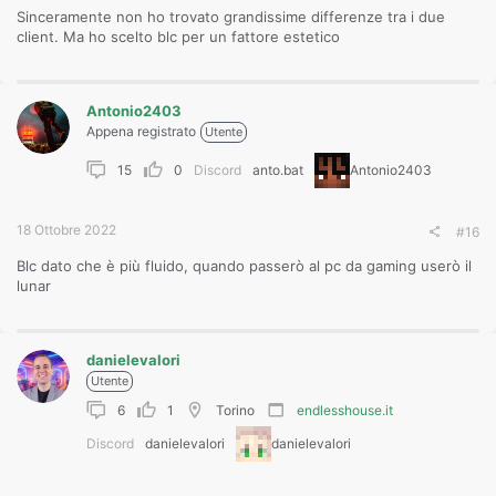
Sinceramente non ho trovato grandissime differenze tra i due
client. Ma ho scelto blc per un fattore estetico
Antonio2403
Appena registrato
Utente
15
0
Discord
anto.bat
Antonio2403
18 Ottobre 2022
#16
Blc dato che è più fluido, quando passerò al pc da gaming userò il
lunar
danielevalori
Utente
6
1
Torino
endlesshouse.it
Discord
danielevalori
danielevalori