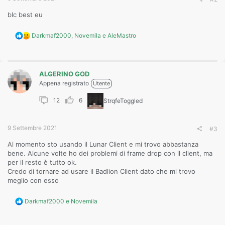
blc best eu
R
Darkmaf2000
,
Novemila
e
AleMastro
e
a
c
t
ALGERINO GOD
i
o
Appena registrato
Utente
n
s
12
6
StrqfeToggled
:
9 Settembre 2021
#3
Al momento sto usando il Lunar Client e mi trovo abbastanza
bene. Alcune volte ho dei problemi di frame drop con il client, ma
per il resto è tutto ok.
Credo di tornare ad usare il Badlion Client dato che mi trovo
meglio con esso
R
Darkmaf2000
e
Novemila
e
a
c