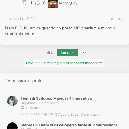
1
0
D4nger_Boy
11 Novembre 2022
#20
Team BLC, lo uso da quando ho preso MC premium e mi trovo
veramente bene
Ultimo
1 di 2
Succ.
Devi accedere o registrarti per poter rispondere.
Discussioni simili
Team di Sviluppo Minecraft Innovativo
HighMark
Commissioni
0
808
HighMark
3 Agosto 2025
Commissioni
Siamo un Team di developer/builder su commissioni