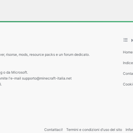
Home
ver, risorse, mods, resource packs e un forum dedicato.
Indic
g o da Microsoft.
Contat
amite l'e-mail supporto@minecraft-italia.net
6.
Cooki
Contattaci!
Termini e condizioni d'uso del sito
Info