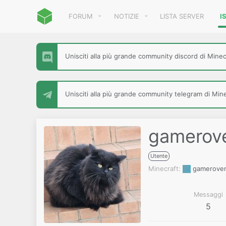
FORUM
NOTIZIE
LISTA SERVER
I
Unisciti alla più grande community discord di Minecr
Unisciti alla più grande community telegram di Minec
gamerov
Utente
Minecraft
gamerove
Messaggi
5