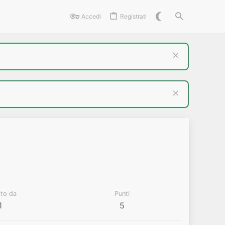
Accedi
Registrati
ito da
Punti
1
5