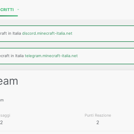
SCRITTI
aft in Italia
discord.minecraft-italia.net
raft in Italia
telegram.minecraft-italia.net
eam
am
saggi
Punti Reazione
2
2