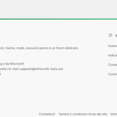
Home
ver, risorse, mods, resource packs e un forum dedicato.
Indic
g o da Microsoft.
Contat
amite l'e-mail supporto@minecraft-italia.net
6.
Cooki
Contattaci!
Termini e condizioni d'uso del sito
Info