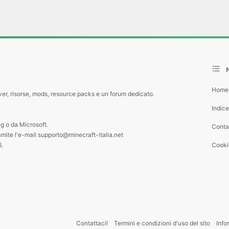
Home
ver, risorse, mods, resource packs e un forum dedicato.
Indic
g o da Microsoft.
Contat
amite l'e-mail supporto@minecraft-italia.net
6.
Cooki
Contattaci!
Termini e condizioni d'uso del sito
Info