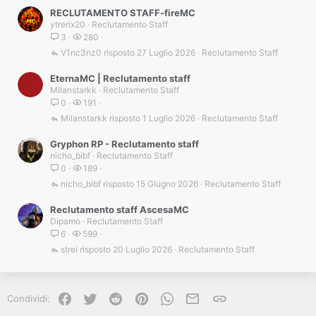
RECLUTAMENTO STAFF-fireMC
ytrerix20
Reclutamento Staff
3
280
V1nc3nz0
27 Luglio 2026
Reclutamento Staff
EternaMC | Reclutamento staff
Milanstarkk
Reclutamento Staff
0
191
Milanstarkk
1 Luglio 2026
Reclutamento Staff
Gryphon RP - Reclutamento staff
nicho_bibf
Reclutamento Staff
0
189
nicho_bibf
15 Giugno 2026
Reclutamento Staff
Reclutamento staff AscesaMC
Dipamo
Reclutamento Staff
6
599
strei
20 Luglio 2026
Reclutamento Staff
Facebook
Twitter
Reddit
Pinterest
WhatsApp
e-mail
Link
Condividi: