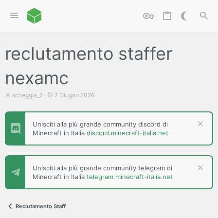
reclutamento staffer
nexamc
C
D
scheggia_2
7 Giugno 2026
r
a
e
t
a
a
Unisciti alla più grande community discord di
t
d
Minecraft in Italia
discord.minecraft-italia.net
o
i
r
i
e
n
D
i
i
z
Unisciti alla più grande community telegram di
s
i
Minecraft in Italia
telegram.minecraft-italia.net
c
o
u
s
s
Reclutamento Staff
i