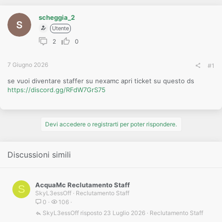
o
n
e
scheggia_2
Utente
2
0
7 Giugno 2026
#1
se vuoi diventare staffer su nexamc apri ticket su questo ds
https://discord.gg/RFdW7GrS75
Devi accedere o registrarti per poter rispondere.
Discussioni simili
AcquaMc Reclutamento Staff
S
SkyL3essOff
Reclutamento Staff
0
106
SkyL3essOff
23 Luglio 2026
Reclutamento Staff