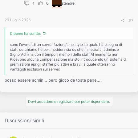
1
0
stendrei
20 Luglio 2026
#7
Dipamo ha scritto:
sono l'owner di un server fazioni/smp style lla quale ha bisogno di
staff. cerchiamo helper, modders sia ds che minecraft , admins e
SignorAdmins con il tempo. i membri dello staff Al momento non
Ricevono alcuna compensazione ma sto introducendo un sistema di
premiazioni epr gli staffer più attivi e bravi la quale otterranno
vantaggli esclusivi sul server.
posso essere admin... pero gioco da tosta pane....
Devi accedere o registrarti per poter rispondere.
Discussioni simili