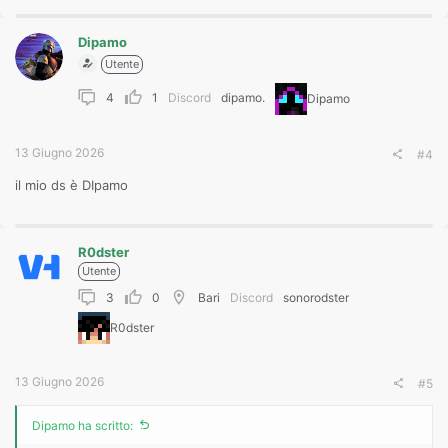
Dipamo
Utente
4
1
Discord
dipamo.
Dipamo
13 Giugno 2026
#4
il mio ds è DIpamo
R0dster
Utente
3
0
Bari
Discord
sonorodster
R0dster
13 Giugno 2026
#5
Dipamo ha scritto: