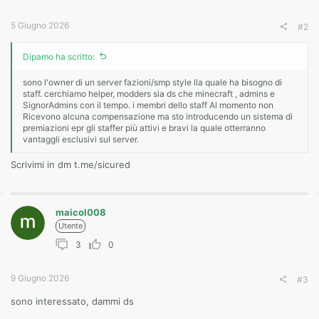
:
5 Giugno 2026
#2
Dipamo ha scritto:
sono l'owner di un server fazioni/smp style lla quale ha bisogno di
staff. cerchiamo helper, modders sia ds che minecraft , admins e
SignorAdmins con il tempo. i membri dello staff Al momento non
Ricevono alcuna compensazione ma sto introducendo un sistema di
premiazioni epr gli staffer più attivi e bravi la quale otterranno
vantaggli esclusivi sul server.
Scrivimi in dm t.me/sicured
maicol008
Utente
3
0
9 Giugno 2026
#3
sono interessato, dammi ds