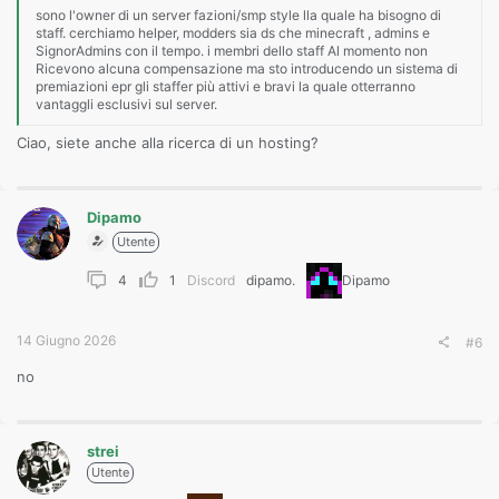
sono l'owner di un server fazioni/smp style lla quale ha bisogno di
staff. cerchiamo helper, modders sia ds che minecraft , admins e
SignorAdmins con il tempo. i membri dello staff Al momento non
Ricevono alcuna compensazione ma sto introducendo un sistema di
premiazioni epr gli staffer più attivi e bravi la quale otterranno
vantaggli esclusivi sul server.
Ciao, siete anche alla ricerca di un hosting?
Dipamo
Utente
4
1
Discord
dipamo.
Dipamo
14 Giugno 2026
#6
no
strei
Utente