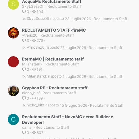
AcquaMc Reclutamento Staff
S
SkyL3essOff
Reclutamento Staff
0
104
SkyL3essOff
23 Luglio 2026
Reclutamento Staff
RECLUTAMENTO STAFF-fireMC
ytrerix20
Reclutamento Staff
3
278
V1nc3nz0
27 Luglio 2026
Reclutamento Staff
EternaMC | Reclutamento staff
Milanstarkk
Reclutamento Staff
0
191
Milanstarkk
1 Luglio 2026
Reclutamento Staff
Gryphon RP - Reclutamento staff
nicho_bibf
Reclutamento Staff
0
189
nicho_bibf
15 Giugno 2026
Reclutamento Staff
Reclutamento Staff - NovaMC cerca Builder e
C
Developer!
cams_
Reclutamento Staff
0
807