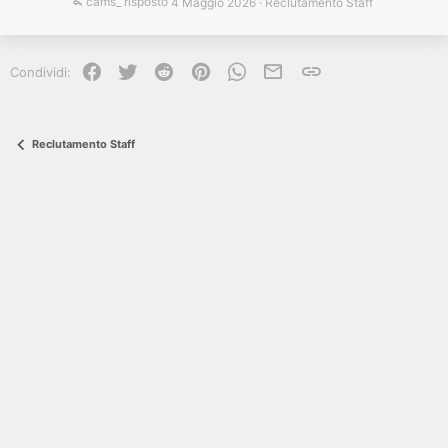
cams_
4 Maggio 2026
Reclutamento Staff
Facebook
Twitter
Reddit
Pinterest
WhatsApp
e-mail
Link
Condividi:
Reclutamento Staff