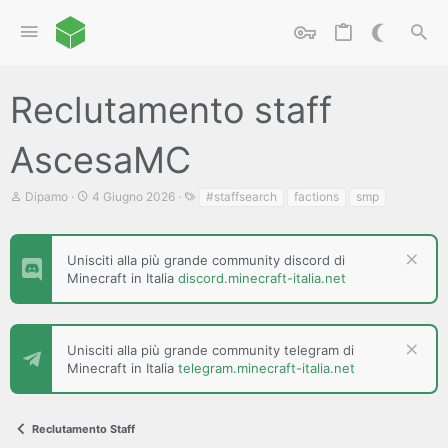
Reclutamento staff
AscesaMC
C
D
T
Dipamo
4 Giugno 2026
#staffsearch
factions
smp
r
a
a
e
t
g
a
a
t
d
Unisciti alla più grande community discord di
o
i
Minecraft in Italia
discord.minecraft-italia.net
r
i
e
n
D
i
i
z
Unisciti alla più grande community telegram di
s
i
Minecraft in Italia
telegram.minecraft-italia.net
c
o
u
s
s
Reclutamento Staff
i