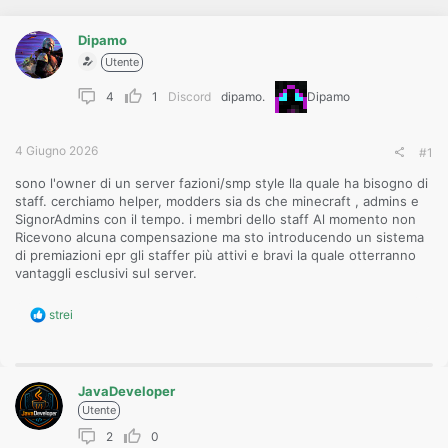
o
n
e
Dipamo
Utente
4
1
Discord
dipamo.
Dipamo
4 Giugno 2026
#1
sono l'owner di un server fazioni/smp style lla quale ha bisogno di
staff. cerchiamo helper, modders sia ds che minecraft , admins e
SignorAdmins con il tempo. i membri dello staff Al momento non
Ricevono alcuna compensazione ma sto introducendo un sistema
di premiazioni epr gli staffer più attivi e bravi la quale otterranno
vantaggli esclusivi sul server.
R
strei
e
a
c
t
JavaDeveloper
i
o
Utente
n
2
0
s