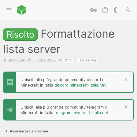
Formattazione
Risolto
lista server
C
D
T
Smokytek
5 Luglio 2022
html
lista server
r
a
a
e
t
g
a
a
t
d
Unisciti alla più grande community discord di
o
i
Minecraft in Italia
discord.minecraft-italia.net
r
i
e
n
D
i
i
z
Unisciti alla più grande community telegram di
s
i
Minecraft in Italia
telegram.minecraft-italia.net
c
o
u
s
s
Assistenza Lista Server
i