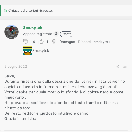
o
n
e
Chiusa ad ulteriori risposte.
Smokytek
Appena registrato
Utente
10
1
Romagna
Discord
smokytek
Smokytek
5 Luglio 2022
#1
Salve,
Durante l'inserzione della descrizione del server in lista server ho
copiato e incollato in formato html i testi che avevo già pronti.
Vorrei capire per quale motivo lo sfondo è di colore nero e come
rimuoverlo .
Ho provato a modificare lo sfondo del testo tramite editor ma
niente da fare.
Del resto l'editor è piuttosto intuitivo e carino.
Grazie in anticipo