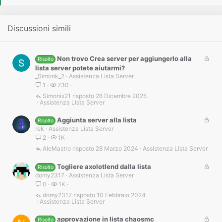
Discussioni simili
B
Non trovo Crea server per aggiungerlo alla
Risolto
l
lista server potete aiutarmi?
o
_Simonk_2
Assistenza Lista Server
c
1
730
c
Simonix21
28 Dicembre 2025
Assistenza Lista Server
a
t
B
Aggiunta server alla lista
a
Risolto
l
rek
Assistenza Lista Server
o
2
1K
c
AleMastro
28 Marzo 2024
Assistenza Lista Server
c
a
B
Togliere axolotlend dalla lista
Risolto
t
l
domy2317
Assistenza Lista Server
a
o
0
1K
c
domy2317
10 Febbraio 2024
Assistenza Lista Server
c
a
B
approvazione in lista chaosmc
t
Risolto