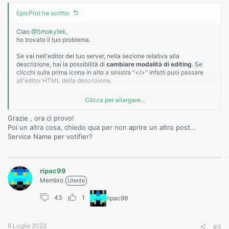
EpicProt ha scritto:
Ciao
@Smokytek
,
ho trovato il tuo problema.
Se vai nell'editor del tuo server, nella sezione relativa alla
descrizione, hai la possibilità di
cambiare modalità di editing
. Se
clicchi sulla prima icona in alto a sinistra "</>" infatti puoi passare
all'editor HTML della descrizione.
Subito al primo rigo noterai questo:
Clicca per allargare...
Codice:
Grazie , ora ci provo!
Poi un altra cosa, chiedo qua per non aprire un altro post...
<div style="color: rgba(212, 212, 212, 1); background-col
Service Name per votifier?
Il background-color è quello che ti sta mettendo lo sfondo scuro.
ripac99
Membro
Utente
Probabilmente è successo perché hai copiato e incollato non solo i
testi ma anche la formattazione dal luogo di origine dove hai preso la
descrizione.
43
1
ripac99
Se hai bisogno di altro, fammi sapere.
9 Luglio 2022
#4