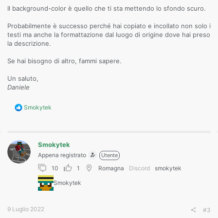
Il background-color è quello che ti sta mettendo lo sfondo scuro.
Probabilmente è successo perché hai copiato e incollato non solo i
testi ma anche la formattazione dal luogo di origine dove hai preso
la descrizione.
Se hai bisogno di altro, fammi sapere.
Un saluto,
Daniele
R
Smokytek
e
a
c
t
Smokytek
i
o
Appena registrato
Utente
n
10
1
Romagna
Discord
smokytek
s
:
Smokytek
9 Luglio 2022
#3