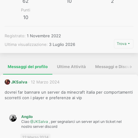
62
10
2
Punti
10
Registrato
1 Novembre 2022
Trova
Ultima visualizzazione
3 Luglio 2026
Messaggi del profilo
Ultime Attività
Messaggi e Discussio
JKSalva
12 Marzo 2024
dovrei far bannare un server da minecraft italia per comportamenti
scorretti con i player e preferenze ai vip
Angilo
Ciao
@JKSalva
, per segnalarci un server apri un ticket nel
nostro server discord
22 Marzo 2024