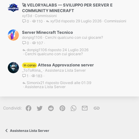
🚀 VELORYALABS — SVILUPPO PER SERVER E
COMMUNITY MINECRAFT
xyf3d
Commissioni
xyf3d
29 Luglio 2026
Commissioni
0
110
Server Minecraft Tecnico
donpig1106
Cerchi qualcuno con cui giocare?
0
107
donpig1106
24 Luglio 2026
Cerchi qualcuno con cui giocare?
Attesa Approvazione server
In corso
_ToToRiina_
Assistenza Lista Server
1
183
Simonix21
Giovedì alle 01:39
Assistenza Lista Server
Facebook
Twitter
Reddit
Pinterest
WhatsApp
e-mail
Link
Condividi:
Assistenza Lista Server