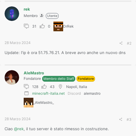
rek
Membro
Utente
31
0
DrRek
28 Marzo 2024
#2
Update: l'ip è ora 51.75.76.21. A breve avro anche un nuovo dns
AleMastro
Fondatore
Membro dello Staff
Fondatore
128
43
Napoli, Italia
minecraft-italia.net
Discord
alemastro
_AleMastro_
28 Marzo 2024
#3
Ciao
@rek
, il tuo server è stato rimesso in costruzione.