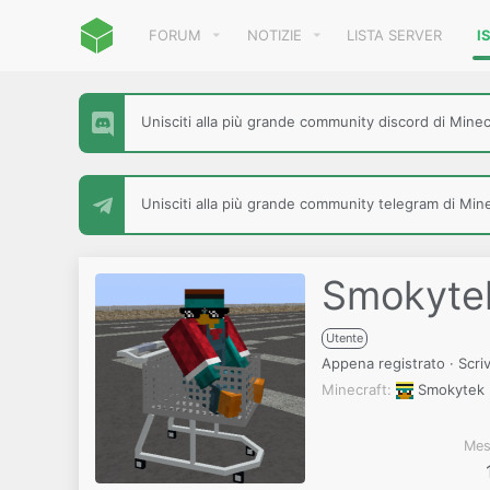
FORUM
NOTIZIE
LISTA SERVER
I
Unisciti alla più grande community discord di Minecr
Unisciti alla più grande community telegram di Minec
Smokyte
Utente
Appena registrato
·
Scri
Minecraft
Smokytek
Mes