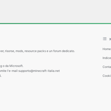
Home
ver, risorse, mods, resource packs e un forum dedicato.
Indic
g o da Microsoft.
Contat
amite l'e-mail supporto@minecraft-italia.net
6.
Cooki