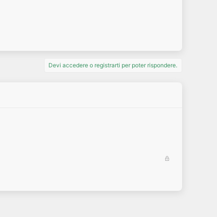
Devi accedere o registrarti per poter rispondere.
B
l
o
c
c
a
t