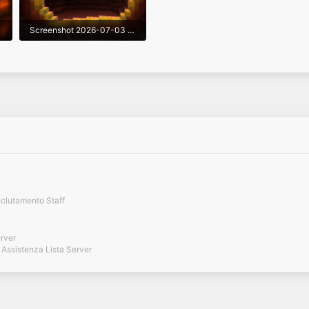
Screenshot 2026-07-03 174936.png
742,9 KB · Visite: 1
clutamento Staff
erver
Assistenza Lista Server