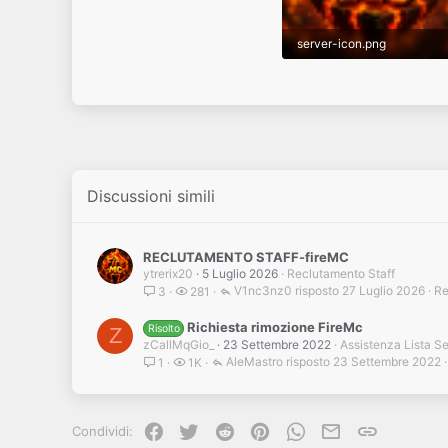
server-icon.png
9,5 KB · Visite: 1
Discussioni simili
RECLUTAMENTO STAFF-fireMC
ytrerix20
5 Luglio 2026
Reclutamento Staff
V1nc3nz0
27 Luglio 2026
Re
3
281
Richiesta rimozione FireMc
Risolto
Z
zCallMqGio_
23 Settembre 2022
Assistenza Lista S
AleMastro
23 Settembre 2022
1
1K
Facebook
Twitter
Reddit
Pinterest
WhatsApp
e-mail
Link
Condividi: