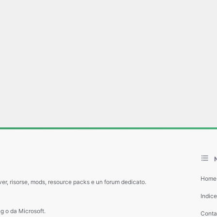
Home
ver, risorse, mods, resource packs e un forum dedicato.
Indic
g o da Microsoft.
Contat