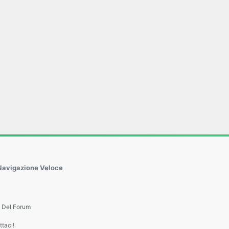
Navigazione Veloce
e Del Forum
taci!