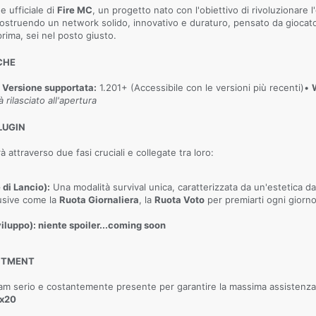
 ufficiale di
Fire MC
, un progetto nato con l'obiettivo di rivoluzionare l
struendo un network solido, innovativo e duraturo, pensato da giocatori 
prima, sei nel posto giusto.
CHE
•
Versione supportata:
1.201+ (Accessibile con le versioni più recenti)•
à rilasciato all'apertura
LUGIN
à attraverso due fasi cruciali e collegate tra loro:
 di Lancio):
Una modalità survival unica, caratterizzata da un'estetica d
lusive come la
Ruota Giornaliera
, la
Ruota Voto
per premiarti ogni gior
viluppo): niente spoiler...coming soon
UITMENT
eam serio e costantemente presente per garantire la massima assistenza
ix20