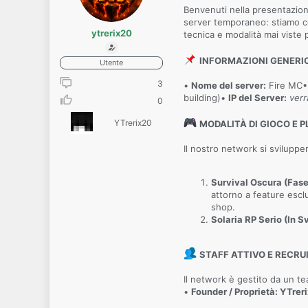
Benvenuti nella presentazione
server temporaneo: stiamo co
ytrerix20
tecnica e modalità mai viste 
INFORMAZIONI GENERI
Utente
3
•
Nome del server:
Fire MC
building)•
IP del Server:
verr
0
YTrerix20
MODALITÀ DI GIOCO E P
Il nostro network si svilupper
Survival Oscura (Fase
attorno a feature esc
shop.
Solaria RP Serio (In S
STAFF ATTIVO E RECR
Il network è gestito da un t
•
Founder / Proprietà: YTrer