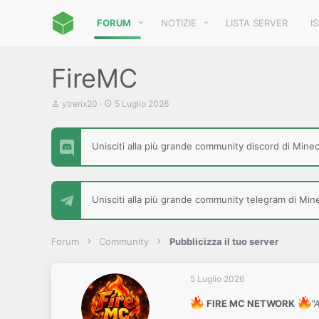
FORUM
NOTIZIE
LISTA SERVER
I
FireMC
C
D
ytrerix20
5 Luglio 2026
r
a
e
t
a
a
Unisciti alla più grande community discord di Minecr
t
d
o
i
r
i
e
n
D
i
Unisciti alla più grande community telegram di Minec
i
z
s
i
c
o
u
Forum
Community
Pubblicizza il tuo server
s
s
i
5 Luglio 2026
o
n
FIRE MC NETWORK
"
e