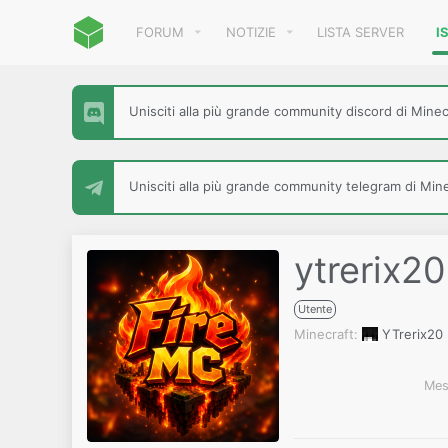
FORUM
NOTIZIE
LISTA SERVER
I
Unisciti alla più grande community discord di Minecr
Unisciti alla più grande community telegram di Minec
ytrerix20
Utente
Minecraft
YTrerix20
Mes