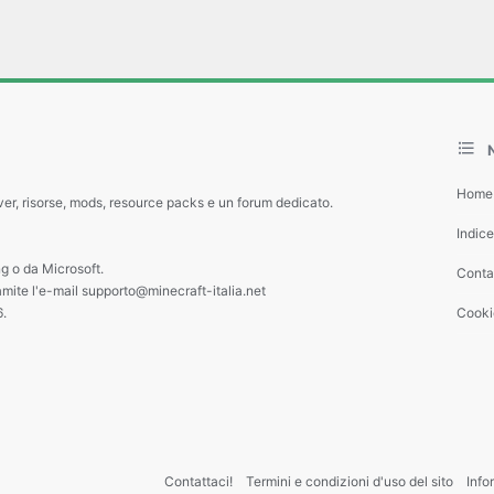
Home
ver, risorse, mods, resource packs e un forum dedicato.
Indic
g o da Microsoft.
Contat
amite l'e-mail supporto@minecraft-italia.net
6.
Cooki
Contattaci!
Termini e condizioni d'uso del sito
Info