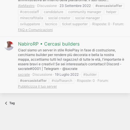
AleMastro
Discussione
23 Settembre 2022
#cercasistaffer
#cercostaff
candidature
community manager
helper
minecraftitalia
social creator
social manager
sviluppatore
tecnico
ticket supporter
Risposte: 0
Forum:
FAQ e Comunicazioni
NabiroRP • Cercasi builders
Ciao! siamo un server in stile RolePlay in fase di costruzione,
cerchiamo builder per rendere più decorata e bella la nostra
mappa, accettiamo tutti le/i ragazze/i di tutte le età, l'importante è
essere bravi e creativi! Se sei interessata/o contattaci! Discord -
sxcrate#0001 | Telegram - @sxcrate
sxcrate
Discussione
19 Luglio 2022
#builder
#cercasistaffer
#staffsearch
Risposte: 0
Forum:
Pubblicizza il tuo server
Tag