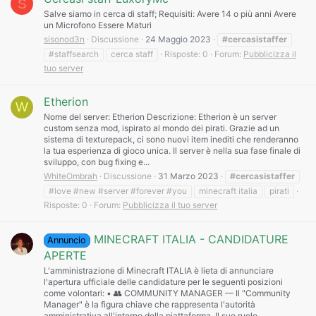
S
Salve siamo in cerca di staff; Requisiti: Avere 14 o più anni Avere
un Microfono Essere Maturi
sisonod3n
Discussione
24 Maggio 2023
#cercasistaffer
#staffsearch
cerca staff
Risposte: 0
Forum:
Pubblicizza il
tuo server
Etherion
W
Nome del server: Etherion Descrizione: Etherion è un server
custom senza mod, ispirato al mondo dei pirati. Grazie ad un
sistema di texturepack, ci sono nuovi item inediti che renderanno
la tua esperienza di gioco unica. Il server è nella sua fase finale di
sviluppo, con bug fixing e...
WhiteOmbrah
Discussione
31 Marzo 2023
#cercasistaffer
#love #new #server #forever #you
minecraft italia
pirati
Risposte: 0
Forum:
Pubblicizza il tuo server
MINECRAFT ITALIA - CANDIDATURE
Annuncio
APERTE
L'amministrazione di Minecraft ITALIA è lieta di annunciare
l'apertura ufficiale delle candidature per le seguenti posizioni
come volontari: • 👥 COMMUNITY MANAGER — Il "Community
Manager" è la figura chiave che rappresenta l'autorità
amministrativa all'interno della piattaforma. Il suo ruolo...