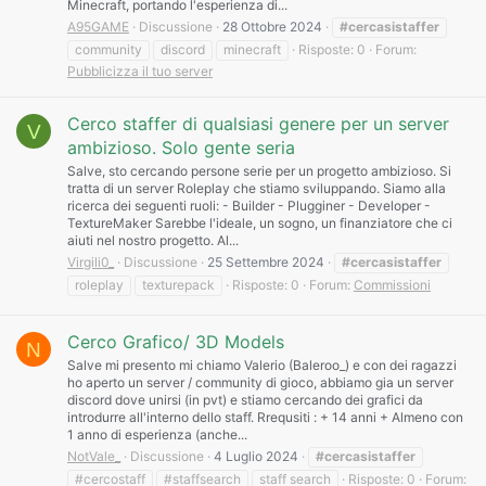
Minecraft, portando l'esperienza di...
A95GAME
Discussione
28 Ottobre 2024
#cercasistaffer
community
discord
minecraft
Risposte: 0
Forum:
Pubblicizza il tuo server
Cerco staffer di qualsiasi genere per un server
V
ambizioso. Solo gente seria
Salve, sto cercando persone serie per un progetto ambizioso. Si
tratta di un server Roleplay che stiamo sviluppando. Siamo alla
ricerca dei seguenti ruoli: - Builder - Plugginer - Developer -
TextureMaker Sarebbe l'ideale, un sogno, un finanziatore che ci
aiuti nel nostro progetto. Al...
Virgili0_
Discussione
25 Settembre 2024
#cercasistaffer
roleplay
texturepack
Risposte: 0
Forum:
Commissioni
Cerco Grafico/ 3D Models
N
Salve mi presento mi chiamo Valerio (Baleroo_) e con dei ragazzi
ho aperto un server / community di gioco, abbiamo gia un server
discord dove unirsi (in pvt) e stiamo cercando dei grafici da
introdurre all'interno dello staff. Rrequsiti : + 14 anni + Almeno con
1 anno di esperienza (anche...
NotVale_
Discussione
4 Luglio 2024
#cercasistaffer
#cercostaff
#staffsearch
staff search
Risposte: 0
Forum: