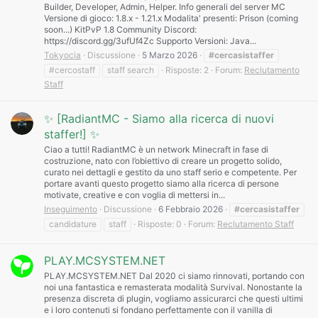
Builder, Developer, Admin, Helper. Info generali del server MC
Versione di gioco: 1.8.x - 1.21.x Modalita' presenti: Prison (coming
soon...) KitPvP 1.8 Community Discord:
https://discord.gg/3ufUf4Zc Supporto Versioni: Java...
Tokyocia
Discussione
5 Marzo 2026
#cercasistaffer
#cercostaff
staff search
Risposte: 2
Forum:
Reclutamento
Staff
✨ [RadiantMC - Siamo alla ricerca di nuovi
staffer!] ✨
Ciao a tutti! RadiantMC è un network Minecraft in fase di
costruzione, nato con l’obiettivo di creare un progetto solido,
curato nei dettagli e gestito da uno staff serio e competente. Per
portare avanti questo progetto siamo alla ricerca di persone
motivate, creative e con voglia di mettersi in...
Inseguimento
Discussione
6 Febbraio 2026
#cercasistaffer
candidature
staff
Risposte: 0
Forum:
Reclutamento Staff
PLAY.MCSYSTEM.NET
PLAY.MCSYSTEM.NET Dal 2020 ci siamo rinnovati, portando con
noi una fantastica e remasterata modalità Survival. Nonostante la
presenza discreta di plugin, vogliamo assicurarci che questi ultimi
e i loro contenuti si fondano perfettamente con il vanilla di