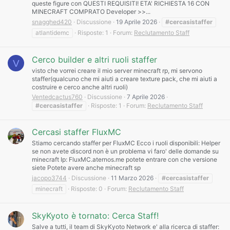
queste figure con QUESTI REQUISITI! ETA' RICHIESTA 16 CON
MINECRAFT COMPRATO Developer >>...
snagghed420
Discussione
19 Aprile 2026
#cercasistaffer
atlantidemc
Risposte: 1
Forum:
Reclutamento Staff
Cerco builder e altri ruoli staffer
V
visto che vorrei creare il mio server minecraft rp, mi servono
staffer(qualcuno che mi aiuti a creare texture pack, che mi aiuti a
costruire e cerco anche altri ruoli)
Ventedcactus760
Discussione
7 Aprile 2026
#cercasistaffer
Risposte: 1
Forum:
Reclutamento Staff
Cercasi staffer FluxMC
Stiamo cercando staffer per FluxMC Ecco i ruoli disponibili: Helper
se non avete discord non è un problema vi faro' delle domande su
minecraft Ip: FluxMC.aternos.me potete entrare con che versione
siete Potete avere anche minecraft sp
jacopo3744
Discussione
11 Marzo 2026
#cercasistaffer
minecraft
Risposte: 0
Forum:
Reclutamento Staff
SkyKyoto è tornato: Cerca Staff!
Salve a tutti, il team di SkyKyoto Network e' alla ricerca di staffer: