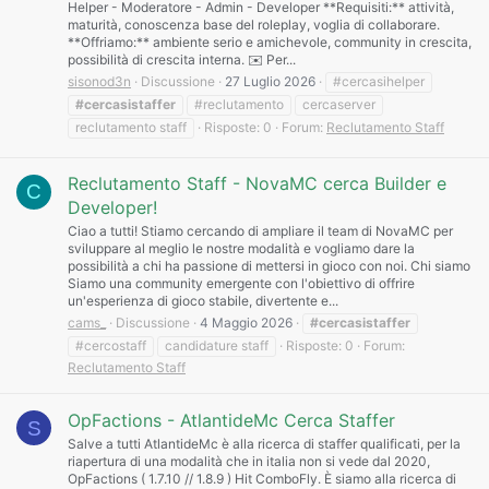
Helper - Moderatore - Admin - Developer **Requisiti:** attività,
maturità, conoscenza base del roleplay, voglia di collaborare.
**Offriamo:** ambiente serio e amichevole, community in crescita,
possibilità di crescita interna. ✉️ Per...
sisonod3n
Discussione
27 Luglio 2026
#cercasihelper
#cercasistaffer
#reclutamento
cercaserver
reclutamento staff
Risposte: 0
Forum:
Reclutamento Staff
Reclutamento Staff - NovaMC cerca Builder e
C
Developer!
Ciao a tutti! Stiamo cercando di ampliare il team di NovaMC per
sviluppare al meglio le nostre modalità e vogliamo dare la
possibilità a chi ha passione di mettersi in gioco con noi. Chi siamo
Siamo una community emergente con l'obiettivo di offrire
un'esperienza di gioco stabile, divertente e...
cams_
Discussione
4 Maggio 2026
#cercasistaffer
#cercostaff
candidature staff
Risposte: 0
Forum:
Reclutamento Staff
OpFactions - AtlantideMc Cerca Staffer
S
Salve a tutti AtlantideMc è alla ricerca di staffer qualificati, per la
riapertura di una modalità che in italia non si vede dal 2020,
OpFactions ( 1.7.10 // 1.8.9 ) Hit ComboFly. È siamo alla ricerca di