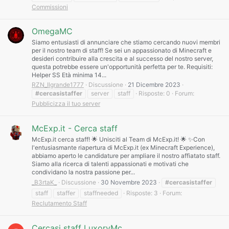
Commissioni
OmegaMC
Siamo entusiasti di annunciare che stiamo cercando nuovi membri
per il nostro team di staff! Se sei un appassionato di Minecraft e
desideri contribuire alla crescita e al successo del nostro server,
questa potrebbe essere un'opportunità perfetta per te. Requisiti:
Helper SS Età minima 14...
RZN_Ilgrande1777
Discussione
21 Dicembre 2023
#cercasistaffer
server
staff
Risposte: 0
Forum:
Pubblicizza il tuo server
McExp.it - Cerca staff
McExp.it cerca staff! 🌟 Unisciti al Team di McExp.it! 🌟 ✨Con
l'entusiasmante riapertura di McExp.it (ex Minecraft Experience),
abbiamo aperto le candidature per ampliare il nostro affiatato staff.
Siamo alla ricerca di talenti appassionati e motivati che
condividano la nostra passione per...
_B3rtaK_
Discussione
30 Novembre 2023
#cercasistaffer
staff
staffer
staffneeded
Risposte: 3
Forum:
Reclutamento Staff
Cercasi staff LuxoryMc