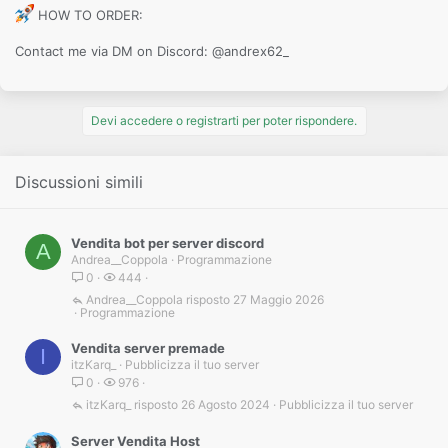
HOW TO ORDER:
Contact me via DM on Discord: @andrex62_
Devi accedere o registrarti per poter rispondere.
Discussioni simili
Vendita bot per server discord
A
Andrea__Coppola
Programmazione
0
444
Andrea__Coppola
27 Maggio 2026
Programmazione
Vendita server premade
I
itzKarq_
Pubblicizza il tuo server
0
976
itzKarq_
26 Agosto 2024
Pubblicizza il tuo server
Server Vendita Host