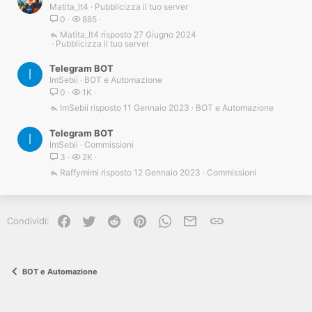
Matita_It4
Pubblicizza il tuo server
0
885
Matita_It4
27 Giugno 2024
Pubblicizza il tuo server
Telegram BOT
I
ImSebii
BOT e Automazione
0
1K
ImSebii
11 Gennaio 2023
BOT e Automazione
Telegram BOT
I
ImSebii
Commissioni
3
2K
Raffymimi
12 Gennaio 2023
Commissioni
Facebook
Twitter
Reddit
Pinterest
WhatsApp
e-mail
Link
Condividi:
BOT e Automazione