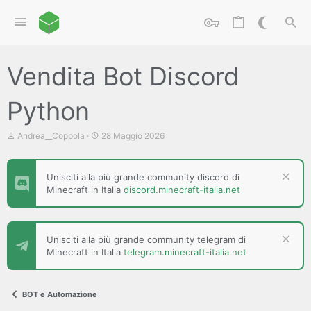
Vendita Bot Discord
Python
C
D
Andrea__Coppola
28 Maggio 2026
r
a
e
t
a
a
Unisciti alla più grande community discord di
t
d
Minecraft in Italia
discord.minecraft-italia.net
o
i
r
i
e
n
D
i
i
z
Unisciti alla più grande community telegram di
s
i
Minecraft in Italia
telegram.minecraft-italia.net
c
o
u
s
s
BOT e Automazione
i