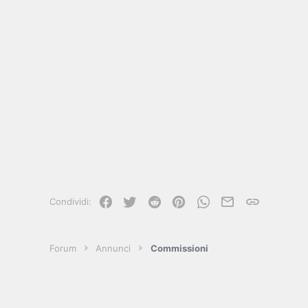
Facebook
Twitter
Reddit
Pinterest
WhatsApp
e-mail
Link
Condividi:
Forum
Annunci
Commissioni