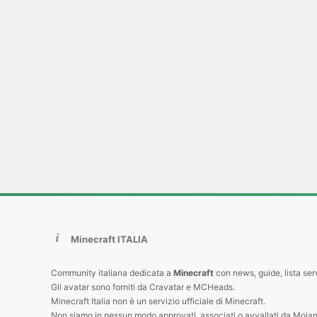
Minecraft ITALIA
Community italiana dedicata a
Minecraft
con news, guide, lista ser
Gli avatar sono forniti da Cravatar e MCHeads.
Minecraft Italia non è un servizio ufficiale di Minecraft.
Non siamo in nessun modo approvati, associati o avvallati da Mojan