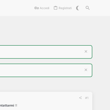
Accedi
Registrati
#1
ntattarmi
!!