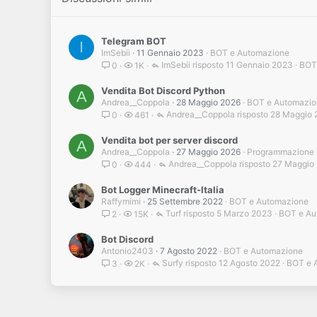
Telegram BOT
I
ImSebii
11 Gennaio 2023
BOT e Automazione
ImSebii
11 Gennaio 2023
BOT
0
1K
Vendita Bot Discord Python
A
Andrea__Coppola
28 Maggio 2026
BOT e Automazio
Andrea__Coppola
28 Maggio 
0
461
Vendita bot per server discord
A
Andrea__Coppola
27 Maggio 2026
Programmazione
Andrea__Coppola
27 Maggio
0
444
Bot Logger Minecraft-Italia
Raffymimi
25 Settembre 2022
BOT e Automazione
Turf
5 Marzo 2023
BOT e Au
2
15K
Bot Discord
Antonio2403
7 Agosto 2022
BOT e Automazione
Surfy
12 Agosto 2022
BOT e 
3
2K