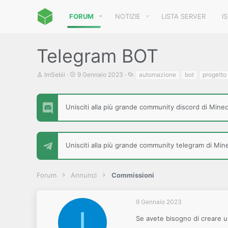
FORUM
NOTIZIE
LISTA SERVER
I
Telegram BOT
C
D
T
ImSebii
9 Gennaio 2023
automazione
bot
progetto
r
a
a
e
t
g
a
a
t
d
Unisciti alla più grande community discord di Minecr
o
i
r
i
e
n
D
i
Unisciti alla più grande community telegram di Minec
i
z
s
i
c
o
u
Forum
Annunci
Commissioni
s
s
i
9 Gennaio 2023
o
I
n
Se avete bisogno di creare 
e