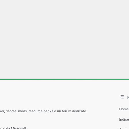
Home
ver, risorse, mods, resource packs e un forum dedicato.
Indic
g o da Microsoft.