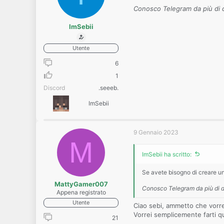
Conosco Telegram da più di d
ImSebii
Utente
6
1
Discord
.seeeb.
ImSebii
9 Gennaio 2023
M
ImSebii ha scritto:
Se avete bisogno di creare u
MattyGamer007
Conosco Telegram da più di du
Appena registrato
Utente
Ciao sebi, ammetto che vorrei
Vorrei semplicemente farti q
21