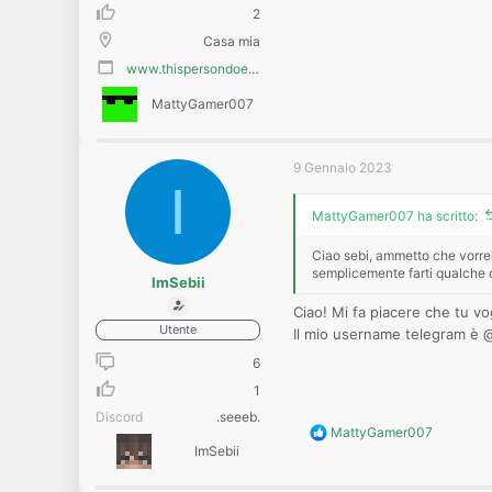
2
Casa mia
www.thispersondoesnotexist.com
MattyGamer007
9 Gennaio 2023
I
MattyGamer007 ha scritto:
Ciao sebi, ammetto che vorrei 
semplicemente farti qualche 
ImSebii
Ciao! Mi fa piacere che tu vo
Utente
Il mio username telegram è
6
1
Discord
.seeeb.
R
MattyGamer007
e
ImSebii
a
c