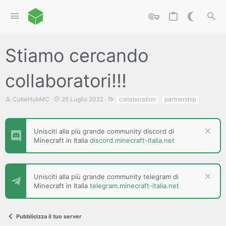
Stiamo cercando
collaboratori!!!
C
D
T
CubeHubMC
26 Luglio 2022
collaboration
partnership
r
a
a
e
t
g
a
a
t
d
Unisciti alla più grande community discord di
o
i
Minecraft in Italia
discord.minecraft-italia.net
r
i
e
n
D
i
i
z
Unisciti alla più grande community telegram di
s
i
Minecraft in Italia
telegram.minecraft-italia.net
c
o
u
s
s
Pubblicizza il tuo server
i