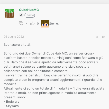
o
n
e
CubeHubMC
Utente
4
0
Stemo_
26 Luglio 2022
#1
Buonasera a tutti,
Sono uno dei due Owner di CubeHub MC, un server cross-
platform basato principalmente su minigiochi come Bedwars e giù
di lì. Dato che il server è aperto da relativamente poco (circa 2
settimane) stiamo cercando qualcuno che sia disposto a
collaborare con noi per aiutarci a crescere.
Il server, tranne per alcuni bug che verranno risolti, si può dire
completo e con in programma alcuni aggiornamenti riguardanti le
modalità.
Attualmente ci sono un totale di 4 modalità + 1 che verrà rilasciata
intorno a metà, se non prima agosto; le modalità attualmente
presenti sono:
- Bedwars
- Skywars