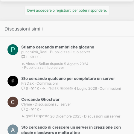
Devi accedere o registrarti per poter rispondere.
Discussioni simili
Stiamo cercando membri che giocano
P
punchXxX_Real
Pubblicizza il tuo server
1
1K
Alessio Bellan
5 Agosto 2024
Pubblicizza il tuo server
Sto cercando qualcuno per completare un server
FraDaX
Commissioni
FraDaX
4 Luglio 2026
Commissioni
6
1K
Cercando Ghostwar
Clyme
Discussioni sui server
2
1K
gox11
20 Dicembre 2025
Discussioni sui server
Sto cercando di crescere un server in creazione con
plugin e bedwars e molto alteo