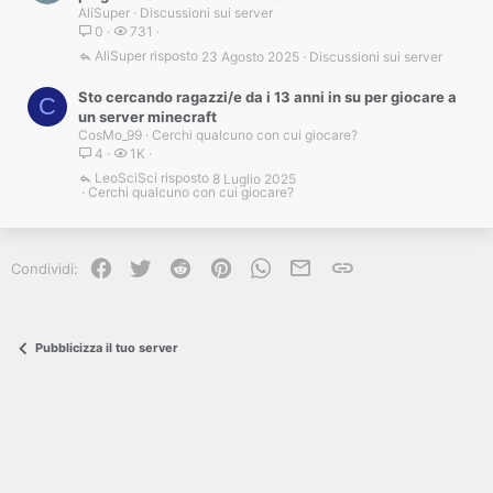
AliSuper
Discussioni sui server
0
731
AliSuper
23 Agosto 2025
Discussioni sui server
Sto cercando ragazzi/e da i 13 anni in su per giocare a
C
un server minecraft
CosMo_99
Cerchi qualcuno con cui giocare?
4
1K
LeoSciSci
8 Luglio 2025
Cerchi qualcuno con cui giocare?
Facebook
Twitter
Reddit
Pinterest
WhatsApp
e-mail
Link
Condividi:
Pubblicizza il tuo server