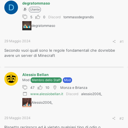
degratommaso
D
Utente
5
0
Discord
tommasodegrandis
degratommaso
29 Maggio 2024
#1
Secondo vuoi quali sono le regole fondamentali che dovrebbe
avere un server di Minecraft
Alessio Bellan
Mod
Membro dello Staff
Mod
47
10
Monza e Brianza
www.alessiobellan.it
Discord
alessio2006_
Alessio2006_
29 Maggio 2024
#2
Rispetto reciproco ed è vietato qualsiasi tipo di odio o