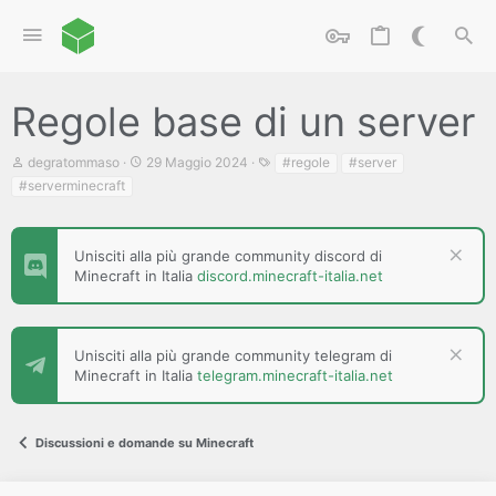
Regole base di un server
C
D
T
degratommaso
29 Maggio 2024
#regole
#server
r
a
a
#serverminecraft
e
t
g
a
a
t
d
o
i
Unisciti alla più grande community discord di
r
i
Minecraft in Italia
discord.minecraft-italia.net
e
n
D
i
i
z
s
i
c
Unisciti alla più grande community telegram di
o
u
Minecraft in Italia
telegram.minecraft-italia.net
s
s
i
Discussioni e domande su Minecraft
o
n
e