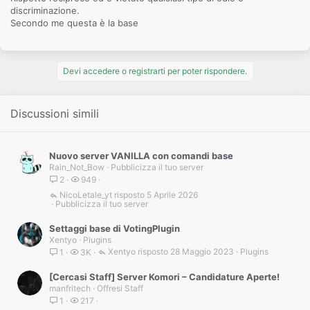
discriminazione.
Secondo me questa è la base
Devi accedere o registrarti per poter rispondere.
Discussioni simili
Nuovo server VANILLA con comandi base
Rain_Not_Bow
Pubblicizza il tuo server
2
949
NicoLetale_yt
5 Aprile 2026
Pubblicizza il tuo server
Settaggi base di VotingPlugin
Xentyo
Plugins
Xentyo
28 Maggio 2023
Plugins
1
3K
[Cercasi Staff] Server Komori – Candidature Aperte!
manfritech
Offresi Staff
1
217