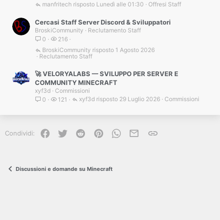
manfritech
Lunedì alle 01:30
Offresi Staff
Cercasi Staff Server Discord & Sviluppatori
BroskiCommunity
Reclutamento Staff
0
216
BroskiCommunity
1 Agosto 2026
Reclutamento Staff
🚀 VELORYALABS — SVILUPPO PER SERVER E
COMMUNITY MINECRAFT
xyf3d
Commissioni
xyf3d
29 Luglio 2026
Commissioni
0
121
Facebook
Twitter
Reddit
Pinterest
WhatsApp
e-mail
Link
Condividi:
Discussioni e domande su Minecraft