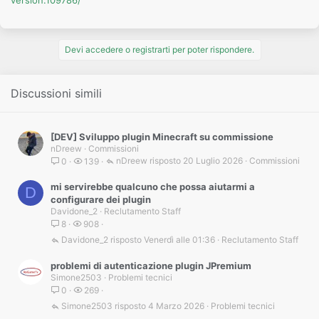
version.109786/
Devi accedere o registrarti per poter rispondere.
Discussioni simili
[DEV] Sviluppo plugin Minecraft su commissione
nDreew
Commissioni
nDreew
20 Luglio 2026
Commissioni
0
139
mi servirebbe qualcuno che possa aiutarmi a
D
configurare dei plugin
Davidone_2
Reclutamento Staff
8
908
Davidone_2
Venerdì alle 01:36
Reclutamento Staff
problemi di autenticazione plugin JPremium
Simone2503
Problemi tecnici
0
269
Simone2503
4 Marzo 2026
Problemi tecnici