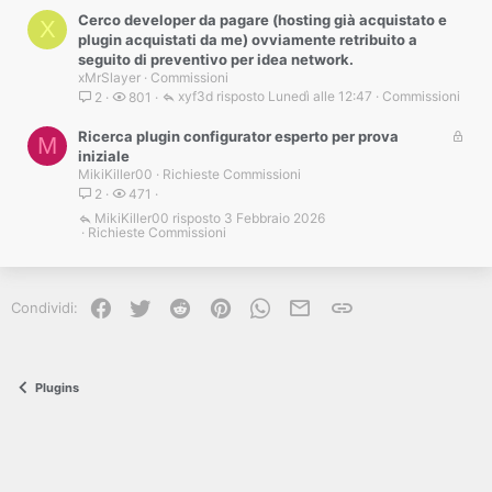
Cerco developer da pagare (hosting già acquistato e
X
plugin acquistati da me) ovviamente retribuito a
seguito di preventivo per idea network.
xMrSlayer
Commissioni
xyf3d
Lunedì alle 12:47
Commissioni
2
801
B
Ricerca plugin configurator esperto per prova
M
l
iniziale
MikiKiller00
Richieste Commissioni
o
2
471
c
c
MikiKiller00
3 Febbraio 2026
Richieste Commissioni
a
t
a
Facebook
Twitter
Reddit
Pinterest
WhatsApp
e-mail
Link
Condividi:
Plugins