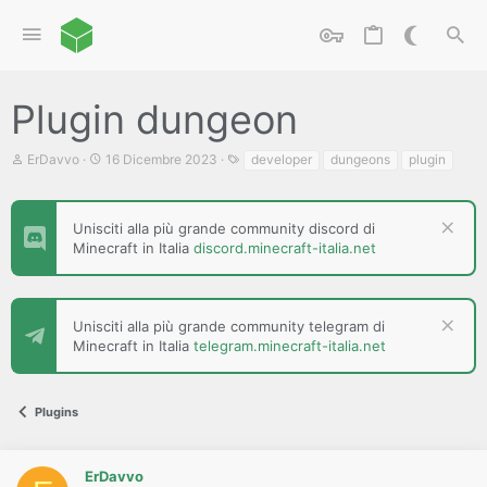
Plugin dungeon
C
D
T
ErDavvo
16 Dicembre 2023
developer
dungeons
plugin
r
a
a
e
t
g
a
a
t
d
Unisciti alla più grande community discord di
o
i
Minecraft in Italia
discord.minecraft-italia.net
r
i
e
n
D
i
i
z
Unisciti alla più grande community telegram di
s
i
Minecraft in Italia
telegram.minecraft-italia.net
c
o
u
s
s
Plugins
i
o
n
e
ErDavvo