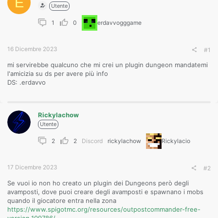
E
Utente
1
0
erdavvogggame
16 Dicembre 2023
#1
mi servirebbe qualcuno che mi crei un plugin dungeon mandatemi
l'amicizia su ds per avere più info
DS: .erdavvo
Rickylachow
Utente
2
2
Discord
rickylachow
Rickylacio
17 Dicembre 2023
#2
Se vuoi io non ho creato un plugin dei Dungeons però degli
avamposti, dove puoi creare degli avamposti e spawnano i mobs
quando il giocatore entra nella zona
https://www.spigotmc.org/resources/outpostcommander-free-