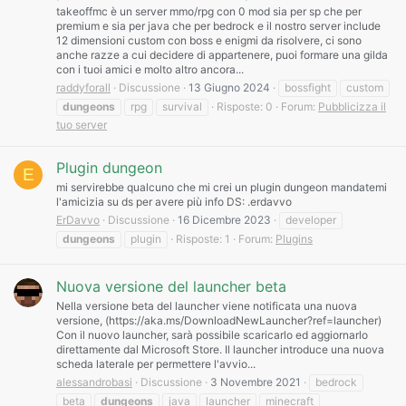
takeoffmc è un server mmo/rpg con 0 mod sia per sp che per
premium e sia per java che per bedrock e il nostro server include
12 dimensioni custom con boss e enigmi da risolvere, ci sono
anche razze a cui decidere di appartenere, puoi formare una gilda
con i tuoi amici e molto altro ancora...
raddyforall
Discussione
13 Giugno 2024
bossfight
custom
dungeons
rpg
survival
Risposte: 0
Forum:
Pubblicizza il
tuo server
Plugin dungeon
E
mi servirebbe qualcuno che mi crei un plugin dungeon mandatemi
l'amicizia su ds per avere più info DS: .erdavvo
ErDavvo
Discussione
16 Dicembre 2023
developer
dungeons
plugin
Risposte: 1
Forum:
Plugins
Nuova versione del launcher beta
Nella versione beta del launcher viene notificata una nuova
versione, (https://aka.ms/DownloadNewLauncher?ref=launcher)
Con il nuovo launcher, sarà possibile scaricarlo ed aggiornarlo
direttamente dal Microsoft Store. Il launcher introduce una nuova
scheda laterale per permettere l'avvio...
alessandrobasi
Discussione
3 Novembre 2021
bedrock
beta
dungeons
java
launcher
minecraft