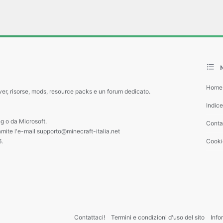
Home
ver, risorse, mods, resource packs e un forum dedicato.
Indic
g o da Microsoft.
Contat
amite l'e-mail supporto@minecraft-italia.net
6.
Cooki
Contattaci!
Termini e condizioni d'uso del sito
Info