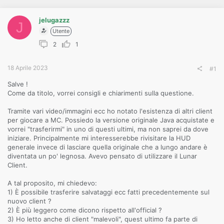
o
n
e
jelugazzz
J
Utente
2
1
18 Aprile 2023
#1
Salve !
Come da titolo, vorrei consigli e chiarimenti sulla questione.
Tramite vari video/immagini ecc ho notato l'esistenza di altri client
per giocare a MC. Possiedo la versione originale Java acquistate e
vorrei "trasferirmi" in uno di questi ultimi, ma non saprei da dove
iniziare. Principalmente mi interesserebbe rivisitare la HUD
generale invece di lasciare quella originale che a lungo andare è
diventata un po' legnosa. Avevo pensato di utilizzare il Lunar
Client.
A tal proposito, mi chiedevo:
1) È possibile trasferire salvataggi ecc fatti precedentemente sul
nuovo client ?
2) È più leggero come dicono rispetto all'official ?
3) Ho letto anche di client "malevoli", quest ultimo fa parte di