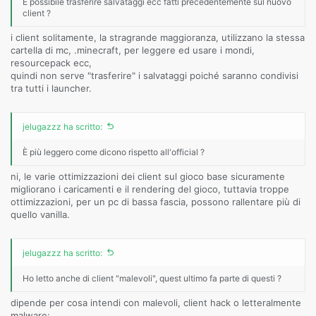
È possibile trasferire salvataggi ecc fatti precedentemente sul nuovo
client ?
i client solitamente, la stragrande maggioranza, utilizzano la stessa
cartella di mc, .minecraft, per leggere ed usare i mondi,
resourcepack ecc,
quindi non serve "trasferire" i salvataggi poiché saranno condivisi
tra tutti i launcher.
jelugazzz ha scritto:
È più leggero come dicono rispetto all'official ?
ni, le varie ottimizzazioni dei client sul gioco base sicuramente
migliorano i caricamenti e il rendering del gioco, tuttavia troppe
ottimizzazioni, per un pc di bassa fascia, possono rallentare più di
quello vanilla.
jelugazzz ha scritto:
Ho letto anche di client "malevoli", quest ultimo fa parte di questi ?
dipende per cosa intendi con malevoli, client hack o letteralmente
malware: