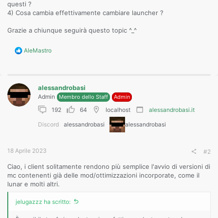
questi ?
4) Cosa cambia effettivamente cambiare launcher ?
Grazie a chiunque seguirà questo topic ^_^
R
AleMastro
e
a
c
t
alessandrobasi
i
o
Admin
Membro dello Staff
Admin
n
192
64
localhost
alessandrobasi.it
s
:
Discord
alessandrobasi
alessandrobasi
18 Aprile 2023
#2
Ciao, i client solitamente rendono più semplice l'avvio di versioni di
mc contenenti già delle mod/ottimizzazioni incorporate, come il
lunar e molti altri.
jelugazzz ha scritto: