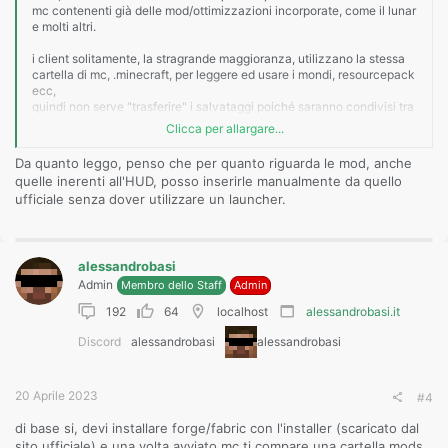
mc contenenti già delle mod/ottimizzazioni incorporate, come il lunar
e molti altri.
i client solitamente, la stragrande maggioranza, utilizzano la stessa
cartella di mc, .minecraft, per leggere ed usare i mondi, resourcepack
ecc,
quindi non serve "trasferire" i salvataggi poiché saranno condivisi tra
tutti i launcher.
Clicca per allargare...
Da quanto leggo, penso che per quanto riguarda le mod, anche
ni, le varie ottimizzazioni dei client sul gioco base sicuramente
quelle inerenti all'HUD, posso inserirle manualmente da quello
migliorano i caricamenti e il rendering del gioco, tuttavia troppe
ufficiale senza dover utilizzare un launcher.
ottimizzazioni, per un pc di bassa fascia, possono rallentare più di
quello vanilla.
alessandrobasi
dipende per cosa intendi con malevoli, client hack o letteralmente
malware:
Admin
Membro dello Staff
Admin
i client hack solitamente è esplicitamente mostrato che
192
64
localhost
alessandrobasi.it
permettono di usare degli avvantaggiamenti,
Discord
alessandrobasi
alessandrobasi
i client malware sono più pericolosi, poiché gestiscono il
token di sessione per il tuo account di gioco, o ancor peggio
catturano le credenziali di accesso all'account Microsoft
creando problemi, o semplicemente sono letteralmente
20 Aprile 2023
#4
malware che danneggiano il pc.
di base si, devi installare forge/fabric con l'installer (scaricato dal
in quest'ultima categoria purtroppo rientrano i cloni di client famosi,
sito ufficiale) e una volta avviato mc ti compare una cartella mods