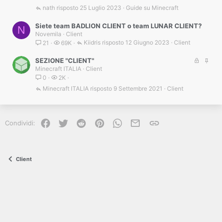
nath
25 Luglio 2023
Guide su Minecraft
Siete team BADLION CLIENT o team LUNAR CLIENT?
N
Novemila
Client
Kiidris
12 Giugno 2023
Client
21
69K
B
I
SEZIONE "CLIENT"
Minecraft ITALIA
Client
l
n
0
2K
o
e
c
v
Minecraft ITALIA
9 Settembre 2021
Client
c
i
a
d
t
e
Facebook
Twitter
Reddit
Pinterest
WhatsApp
e-mail
Link
a
n
Condividi:
z
a
Client