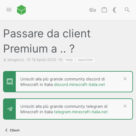
Passare da client
Premium a .. ?
C
D
T
jelugazzz
18 Aprile 2023
help
launcher
r
a
a
e
t
g
a
a
t
d
Unisciti alla più grande community discord di
o
i
Minecraft in Italia
discord.minecraft-italia.net
r
i
e
n
D
i
i
z
Unisciti alla più grande community telegram di
s
i
Minecraft in Italia
telegram.minecraft-italia.net
c
o
u
s
s
Client
i