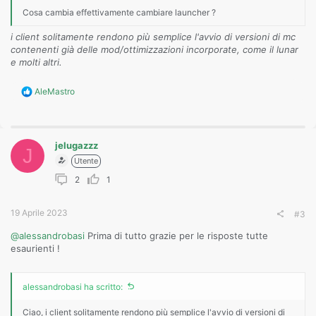
Cosa cambia effettivamente cambiare launcher ?
i client solitamente rendono più semplice l'avvio di versioni di mc
contenenti già delle mod/ottimizzazioni incorporate, come il lunar
e molti altri.
R
AleMastro
e
a
c
t
jelugazzz
i
J
o
Utente
n
2
1
s
:
19 Aprile 2023
#3
@alessandrobasi
Prima di tutto grazie per le risposte tutte
esaurienti !
alessandrobasi ha scritto:
Ciao, i client solitamente rendono più semplice l'avvio di versioni di