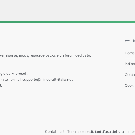
Home
ver, risorse, mods, resource packs e un forum dedicato.
Indic
g o da Microsoft.
Contat
amite l'e-mail supporto@minecraft-italia.net
6.
Cooki
Contattaci!
Termini e condizioni d'uso del sito
Info