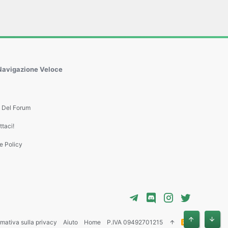
Navigazione Veloce
e Del Forum
taci!
e Policy
rmativa sulla privacy
Aiuto
Home
P.IVA 09492701215
R
Alto
Basso