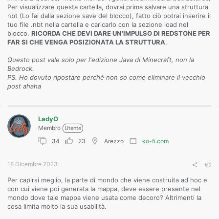
Per visualizzare questa cartella, dovrai prima salvare una struttura
nbt (Lo fai dalla sezione save del blocco), fatto ciò potrai inserire il
tuo file .nbt nella cartella e caricarlo con la sezione load nel
blocco.
RICORDA CHE DEVI DARE UN'IMPULSO DI REDSTONE PER
FAR SI CHE VENGA POSIZIONATA LA STRUTTURA
.
Questo post vale solo per l'edizione Java di Minecraft, non la
Bedrock.
PS. Ho dovuto ripostare perchè non so come eliminare il vecchio
post ahaha
LadyO
Membro
Utente
34
23
Arezzo
ko-fi.com
18 Dicembre 2023
#2
Per capirsi meglio, la parte di mondo che viene costruita ad hoc e
con cui viene poi generata la mappa, deve essere presente nel
mondo dove tale mappa viene usata come decoro? Altrimenti la
cosa limita molto la sua usabilità.