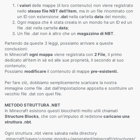
I
valori
delle mappe (il loro contenuto) non viene registrato
nello
stesso file NBT dell'Item
, ma in un file rinominato con
un ID con estensione
.dat
nella cartella
data
del mondo;
Ogni mappa che è stata creata in un mondo ha un ID ed un
file .dat nella cartella
data
;
Un file
.dat
non è altro che un
magazzino di NBT
.
Partendo da queste 3 leggi, possiamo arrivare a queste
conclusioni:
In Minecraft
ogni mappa
viene registrata con
2 File
, il primo
dedicato all'item in sè ed alle sue proprietà, il secondo al suo
contenuto;
Possiamo
modificare
il contenuto di mappe
pre-esistenti.
Per fare ciò, dobbiamo semplicemente scaricare la nostra
immagine come file .dat dall'impostazione apposita e sostituire un
vecchio file .dat con quel file.
METODO STRUTTURA .NBT
In Minecraft esistono questi blocchetti molto utili chiamati
Structure Blocks
, che con un'impulso di redstone
caricano una
struttura .nbt
.
Ogni struttura .nbt viene salvata nella directory
.minecraft/saves/<nome mondo>/generated/minecraft/structures/