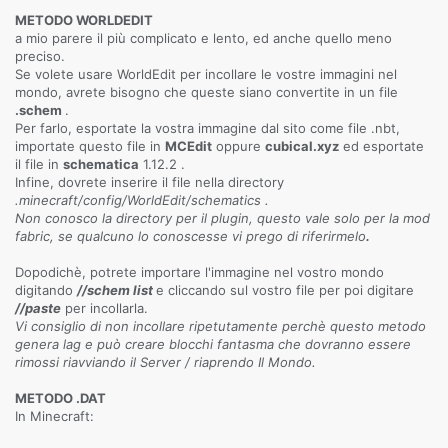
METODO WORLDEDIT
a mio parere il più complicato e lento, ed anche quello meno
preciso.
Se volete usare WorldEdit per incollare le vostre immagini nel
mondo, avrete bisogno che queste siano convertite in un file
.schem
.
Per farlo, esportate la vostra immagine dal sito come file .nbt,
importate questo file in
MCEdit
oppure
cubical.xyz
ed esportate
il file in
schematica
1.12.2 .
Infine, dovrete inserire il file nella directory
.minecraft/config/WorldEdit/schematics .
Non conosco la directory per il plugin, questo vale solo per la mod
fabric, se qualcuno lo conoscesse vi prego di riferirmelo
.
Dopodichè, potrete importare l'immagine nel vostro mondo
digitando
//schem list
e cliccando sul vostro file per poi digitare
//paste
per incollarla.
Vi consiglio di non incollare ripetutamente perchè questo metodo
genera lag e può creare blocchi fantasma che dovranno essere
rimossi riavviando il Server / riaprendo Il Mondo.
METODO .DAT
In Minecraft: