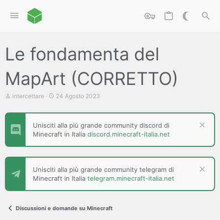
Le fondamenta del
MapArt (CORRETTO)
C
D
intercettare
24 Agosto 2023
r
a
e
t
a
a
Unisciti alla più grande community discord di
t
d
Minecraft in Italia
discord.minecraft-italia.net
o
i
r
i
e
n
D
i
i
z
Unisciti alla più grande community telegram di
s
i
Minecraft in Italia
telegram.minecraft-italia.net
c
o
u
s
s
Discussioni e domande su Minecraft
i