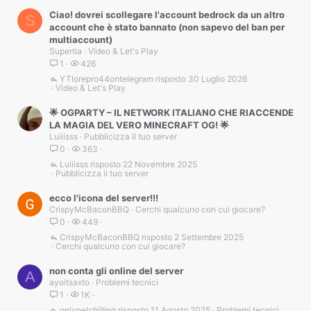
Ciao! dovrei scollegare l'account bedrock da un altro
S
account che è stato bannato (non sapevo del ban per
multiaccount)
Supertia
Video & Let's Play
1
426
YTlorepro44ontelegram
30 Luglio 2026
Video & Let's Play
🌟 OGPARTY – IL NETWORK ITALIANO CHE RIACCENDE
LA MAGIA DEL VERO MINECRAFT OG! 🌟
Luiiisss
Pubblicizza il tuo server
0
363
Luiiisss
22 Novembre 2025
Pubblicizza il tuo server
ecco l'icona del server!!!
CrispyMcBaconBBQ
Cerchi qualcuno con cui giocare?
0
449
CrispyMcBaconBBQ
2 Settembre 2025
Cerchi qualcuno con cui giocare?
non conta gli online del server
A
ayoitsaxto
Problemi tecnici
1
1K
onlynelchilling
11 Agosto 2025
Problemi tecnici