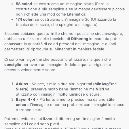
58 colori
se costruiamo un'immagine piatta (Però la
costruzione è più semplice e se la mappa dev'essere piccola
non richiede una mod come Litematica)
174 colori
se costruiamo un'immagine 3d (Utilizzando la
tecnica delle scale, che spiegherò di seguito)
Siccome abbiamo questo limite che non possiamo circumnavigare,
dobbiamo utilizzare delle tecniche di
Dithering
in modo da poter
abbassare la quantità di colori presenti nell'immagine, e quindi
permetterci di riprodurla su Minecraft in maniera fedele.
Ci sono vari algoritmi che possiamo utilizzare, ma quelli che
consiglio
per avere un immagine fedele a quella originale e
riceverla velocemente sono:
Atkins
- Veloce, simile a due altri algoritmi (
MinAvgErr
e
Sierra
), preserva molto bene l'immagine ma
NON
va
utilizzato con immagini molto luminose o scure;
Bayer 4x4
- Più lento e meno preciso, ma da uno
stile
unico
all'immagine e non ha problemi con immagini luminose
o troppo scure.
Potremo evitare di utilizzare il dithering se l'immagine è molto
semplice ed i colori sono piatti.