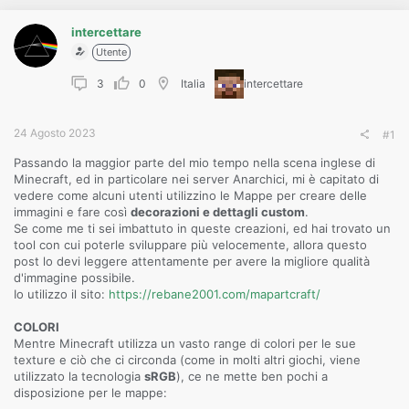
o
n
e
intercettare
Utente
3
0
Italia
intercettare
24 Agosto 2023
#1
Passando la maggior parte del mio tempo nella scena inglese di
Minecraft, ed in particolare nei server Anarchici, mi è capitato di
vedere come alcuni utenti utilizzino le Mappe per creare delle
immagini e fare così
decorazioni e dettagli custom
.
Se come me ti sei imbattuto in queste creazioni, ed hai trovato un
tool con cui poterle sviluppare più velocemente, allora questo
post lo devi leggere attentamente per avere la migliore qualità
d'immagine possibile.
Io utilizzo il sito:
https://rebane2001.com/mapartcraft/
COLORI
Mentre Minecraft utilizza un vasto range di colori per le sue
texture e ciò che ci circonda (come in molti altri giochi, viene
utilizzato la tecnologia
sRGB
), ce ne mette ben pochi a
disposizione per le mappe: