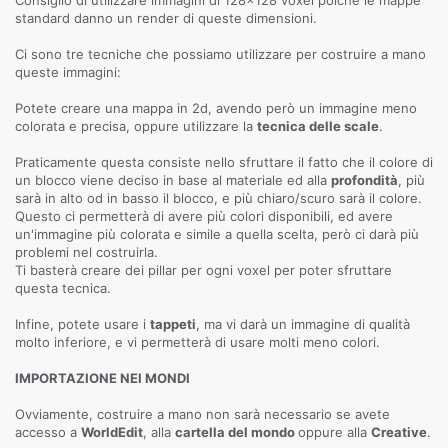
Consiglio di utilizzare immagini di 128x128 voxel poichè le mappe
standard danno un render di queste dimensioni.
Ci sono tre tecniche che possiamo utilizzare per costruire a mano
queste immagini:
Potete creare una mappa in 2d, avendo però un immagine meno
colorata e precisa, oppure utilizzare la
tecnica delle scale
.
Praticamente questa consiste nello sfruttare il fatto che il colore di
un blocco viene deciso in base al materiale ed alla
profondità
, più
sarà in alto od in basso il blocco, e più chiaro/scuro sarà il colore.
Questo ci permetterà di avere più colori disponibili, ed avere
un'immagine più colorata e simile a quella scelta, però ci darà più
problemi nel costruirla.
Ti basterà creare dei pillar per ogni voxel per poter sfruttare
questa tecnica.
Infine, potete usare i
tappeti
, ma vi darà un immagine di qualità
molto inferiore, e vi permetterà di usare molti meno colori.
IMPORTAZIONE NEI MONDI
Ovviamente, costruire a mano non sarà necessario se avete
accesso a
WorldEdit
, alla
cartella del mondo
oppure alla
Creative
.