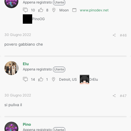
Appena registrato
Utente
10
8
Moon
www.pinodev.net
PinoOG
30 Giugno 2022
#46
povero gabbiano che
Elu
Appena registrato
Utente
14
1
Detroit, US
DrElu
30 Giugno 2022
#47
si puliva il
Pino
Appena registrato
Utente