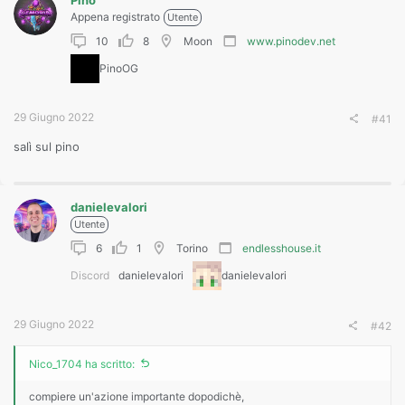
Pino
Appena registrato
Utente
10
8
Moon
www.pinodev.net
PinoOG
29 Giugno 2022
#41
salì sul pino
danielevalori
Utente
6
1
Torino
endlesshouse.it
Discord
danielevalori
danielevalori
29 Giugno 2022
#42
Nico_1704 ha scritto:
compiere un'azione importante dopodichè,