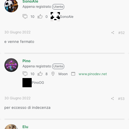
SonoAle
Appena registrato
Utente
10
0
SonoAle
30 Giugno 2022
#52
e venne fermato
Pino
Appena registrato
Utente
10
8
Moon
www.pinodev.net
PinoOG
30 Giugno 2022
#53
per eccesso di indecenza
Elu