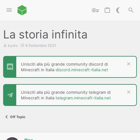
La storia infinita
C
D
kyorv
9 Settembre 2021
r
a
e
t
a
a
Unisciti alla più grande community discord di
t
d
Minecraft in Italia
discord.minecraft-italia.net
o
i
r
i
e
n
D
i
i
z
Unisciti alla più grande community telegram di
s
i
Minecraft in Italia
telegram.minecraft-italia.net
c
o
u
s
s
Off Topic
i
o
n
e