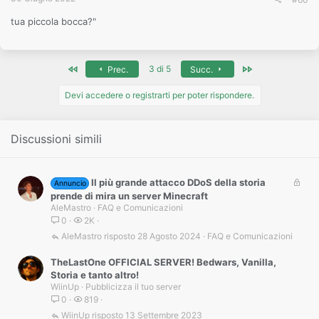
tua piccola bocca?"
Primo
Ultimo
3 di 5
Prec.
Succ.
Devi accedere o registrarti per poter rispondere.
Discussioni simili
B
Il più grande attacco DDoS della storia
Annuncio
l
prende di mira un server Minecraft
o
AleMastro
FAQ e Comunicazioni
c
0
2K
c
AleMastro
28 Agosto 2024
FAQ e Comunicazioni
a
t
TheLastOne OFFICIAL SERVER! Bedwars, Vanilla,
a
Storia e tanto altro!
WiinUp
Pubblicizza il tuo server
0
819
WiinUp
13 Settembre 2023