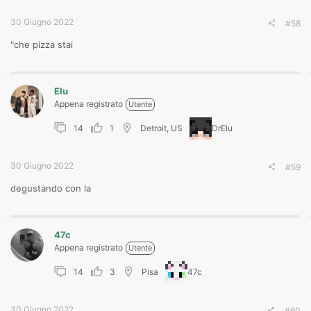
30 Giugno 2022
#58
"che pizza stai
Elu
Appena registrato
Utente
14
1
Detroit, US
DrElu
30 Giugno 2022
#59
degustando con la
47c
Appena registrato
Utente
14
3
Pisa
47c
30 Giugno 2022
#60