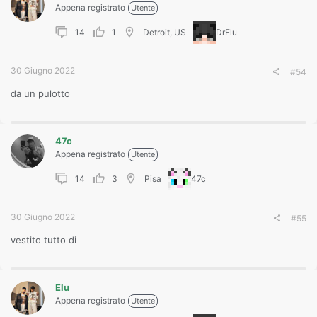
Appena registrato
Utente
14
1
Detroit, US
DrElu
30 Giugno 2022
#54
da un pulotto
47c
Appena registrato
Utente
14
3
Pisa
47c
30 Giugno 2022
#55
vestito tutto di
Elu
Appena registrato
Utente