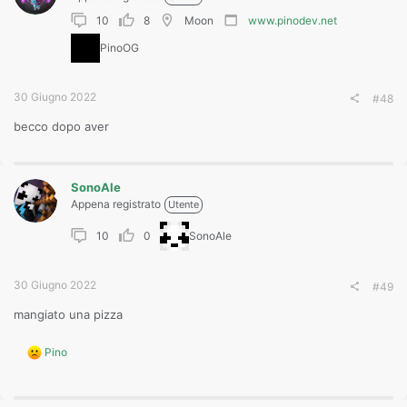
10
8
Moon
www.pinodev.net
PinoOG
30 Giugno 2022
#48
becco dopo aver
SonoAle
Appena registrato
Utente
10
0
SonoAle
30 Giugno 2022
#49
mangiato una pizza
R
Pino
e
a
c