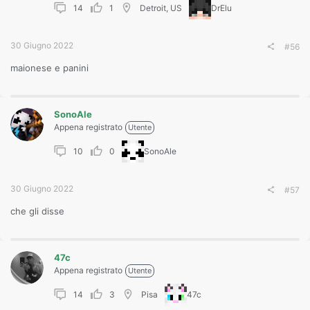
14
1
Detroit, US
DrElu
30 Giugno 2022
#56
maionese e panini
SonoAle
Appena registrato
Utente
10
0
SonoAle
30 Giugno 2022
#57
che gli disse
47c
Appena registrato
Utente
14
3
Pisa
47c