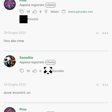
Pino
Appena registrato
Utente
10
8
Moon
www.pinodev.net
PinoOG
29 Giugno 2022
#44
fino alla cima
SonoAle
Appena registrato
Utente
10
0
SonoAle
29 Giugno 2022
#45
dove incontrò un
Pino