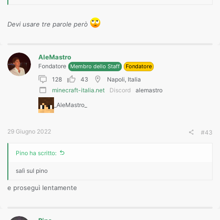
Devi usare tre parole però
AleMastro
Fondatore
Membro dello Staff
Fondatore
128
43
Napoli, Italia
minecraft-italia.net
Discord
alemastro
_AleMastro_
29 Giugno 2022
#43
Pino ha scritto:
salì sul pino
e proseguì lentamente