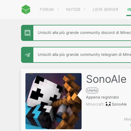
FORUM
NOTIZIE
LISTA SERVER
I
Unisciti alla più grande community discord di Minecr
Unisciti alla più grande community telegram di Minec
SonoAle
Utente
Appena registrato
Minecraft
SonoAle
Mes