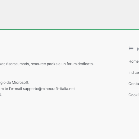
Home
ver, risorse, mods, resource packs e un forum dedicato.
Indic
g o da Microsoft.
Contat
amite l'e-mail supporto@minecraft-italia.net
6.
Cooki