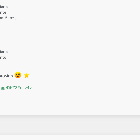
liana
ante
mo 6 mesi
liana
ante
 provino
!
d.gg/DKZZEqzz4v