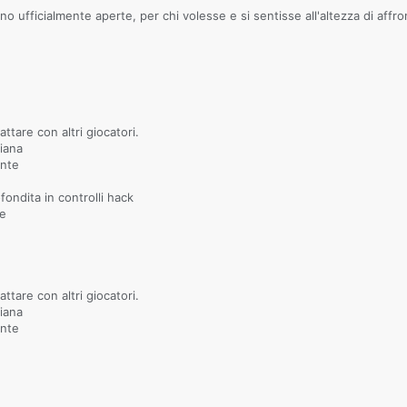
 ufficialmente aperte, per chi volesse e si sentisse all'altezza di affron
ttare con altri giocatori.
liana
ante
ndita in controlli hack
re
ttare con altri giocatori.
liana
ante