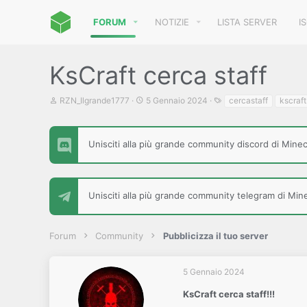
FORUM
NOTIZIE
LISTA SERVER
I
KsCraft cerca staff
C
D
T
RZN_Ilgrande1777
5 Gennaio 2024
cercastaff
kscraft
r
a
a
e
t
g
a
a
t
d
Unisciti alla più grande community discord di Minecr
o
i
r
i
e
n
D
i
Unisciti alla più grande community telegram di Minec
i
z
s
i
c
o
u
Forum
Community
Pubblicizza il tuo server
s
s
i
5 Gennaio 2024
o
n
KsCraft cerca staff!!!
e