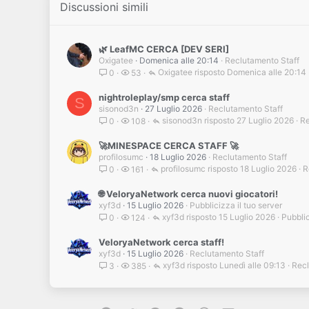
Discussioni simili
🌿 LeafMC CERCA [DEV SERI]
Oxigatee
Domenica alle 20:14
Reclutamento Staff
Oxigatee
Domenica alle 20:14
0
53
nightroleplay/smp cerca staff
S
sisonod3n
27 Luglio 2026
Reclutamento Staff
sisonod3n
27 Luglio 2026
Re
0
108
🚀MINESPACE CERCA STAFF 🚀
profilosumc
18 Luglio 2026
Reclutamento Staff
profilosumc
18 Luglio 2026
R
0
161
🌐 VeloryaNetwork cerca nuovi giocatori!
xyf3d
15 Luglio 2026
Pubblicizza il tuo server
xyf3d
15 Luglio 2026
Pubblic
0
124
VeloryaNetwork cerca staff!
xyf3d
15 Luglio 2026
Reclutamento Staff
xyf3d
Lunedì alle 09:13
Recl
3
385