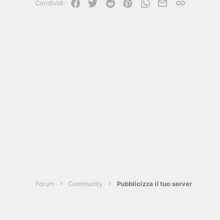
Facebook
Twitter
Reddit
Pinterest
WhatsApp
e-mail
Link
Condividi:
Forum
Community
Pubblicizza il tuo server