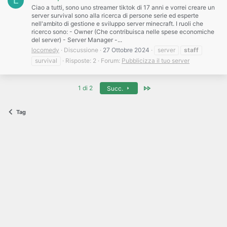
L
Ciao a tutti, sono uno streamer tiktok di 17 anni e vorrei creare un
server survival sono alla ricerca di persone serie ed esperte
nell'ambito di gestione e sviluppo server minecraft. I ruoli che
ricerco sono: - Owner (Che contribuisca nelle spese economiche
del server) - Server Manager -...
locomedy
Discussione
27 Ottobre 2024
server
staff
survival
Risposte: 2
Forum:
Pubblicizza il tuo server
Ultimo
1 di 2
Succ.
Tag