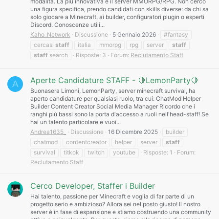
modalità. La più innovativa è il server MMORPG/RPG. Non cerco
una figura specifica, prendo candidati con skills diverse: da chi sa
solo giocare a Minecraft, ai builder, configuratori plugin o esperti
Discord. Conoscenze utili...
Kaho_Network
Discussione
5 Gennaio 2026
#fantasy
cercasi
staff
italia
mmorpg
rpg
server
staff
staff
search
Risposte: 3
Forum:
Reclutamento Staff
Aperte Candidature STAFF - 🍋LemonParty🍋
A
Buonasera Limoni, LemonParty, server minecraft survival, ha
aperto candidature per qualsiasi ruolo, tra cui: ChatMod Helper
Builder Content Creator Social Media Manager Ricordo che i
ranghi più bassi sono la porta d'accesso a ruoli nell'head-staff! Se
hai un talento particolare e vuoi...
Andrea1635_
Discussione
16 Dicembre 2025
builder
chatmod
contentcreator
helper
server
staff
survival
titkok
twitch
youtube
Risposte: 1
Forum:
Reclutamento Staff
Cerco Developer, Staffer i Builder
Hai talento, passione per Minecraft e voglia di far parte di un
progetto serio e ambizioso? Allora sei nel posto giusto! Il nostro
server è in fase di espansione e stiamo costruendo una community