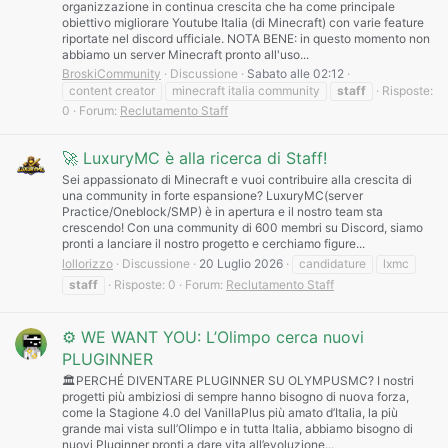
organizzazione in continua crescita che ha come principale
obiettivo migliorare Youtube Italia (di Minecraft) con varie feature
riportate nel discord ufficiale. NOTA BENE: in questo momento non
abbiamo un server Minecraft pronto all'uso...
BroskiCommunity
Discussione
Sabato alle 02:12
content creator
minecraft italia community
staff
Risposte:
0
Forum:
Reclutamento Staff
🚀 LuxuryMC è alla ricerca di Staff!
Sei appassionato di Minecraft e vuoi contribuire alla crescita di
una community in forte espansione? LuxuryMC(server
Practice/Oneblock/SMP) è in apertura e il nostro team sta
crescendo! Con una community di 600 membri su Discord, siamo
pronti a lanciare il nostro progetto e cerchiamo figure...
lollorizzo
Discussione
20 Luglio 2026
candidature
lxmc
staff
Risposte: 0
Forum:
Reclutamento Staff
⚙️ WE WANT YOU: L’Olimpo cerca nuovi
PLUGINNER
🏛️PERCHÉ DIVENTARE PLUGINNER SU OLYMPUSMC? I nostri
progetti più ambiziosi di sempre hanno bisogno di nuova forza,
come la Stagione 4.0 del VanillaPlus più amato d’Italia, la più
grande mai vista sull’Olimpo e in tutta Italia, abbiamo bisogno di
nuovi Pluginner pronti a dare vita all’evoluzione...