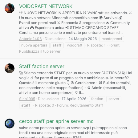
VOIDCRAFT NETWORK
🚨 NUOVO NETWORK IN APERTURA 🚨 VoidCraft sta arrivando. ⚔️
Un nuovo network Minecraft competitivo con: 🌍 Survival 💰
Eventi con premi reali ⚔️ Economia & progressione 🔥 Community
attiva 🎮 Esperienza unica 📢 STIAMO CERCANDO STAFF
Cerchiamo persone serie e motivate per entrare nel team di...
Antonio2403
Discussione
24 Maggio 2026
montepremi
nuova apertura
staff
voidcraft
Risposte: 1
Forum:
Pubblicizza il tuo server
Staff faction server
🚀 Stiamo cercando STAFF per un nuovo server FACTIONS! 🚀 Hai
voglia di far parte di un progetto serio e ambizioso su Minecraft?
Questo è il momento giusto 👇 🎯 Cerchiamo: - 🛠️ Builder (creativi,
con esperienza nelle mappe factions) - ⚙️ Admin (responsabili,
attivi e con buone competenze) 💡 Il...
Sirio1995
Discussione
17 Aprile 2026
faction
server
staff
Risposte: 0
Forum:
Reclutamento Staff
cerco staff per aprire server mc
salve cerco persona aprire un server pvp ( pultroppo nn ci sono
fondi ) ma una cosa originale con mod chi interessato può
scrivermi su discord francesco_6365