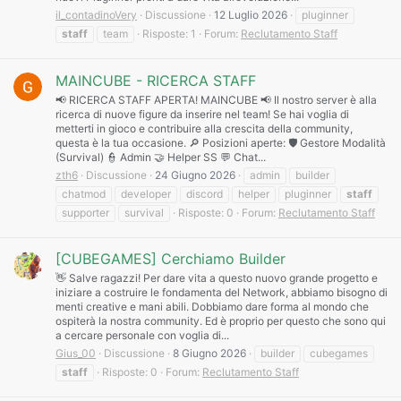
il_contadinoVery
Discussione
12 Luglio 2026
pluginner
staff
team
Risposte: 1
Forum:
Reclutamento Staff
MAINCUBE - RICERCA STAFF
📢 RICERCA STAFF APERTA! MAINCUBE 📢 Il nostro server è alla
ricerca di nuove figure da inserire nel team! Se hai voglia di
metterti in gioco e contribuire alla crescita della community,
questa è la tua occasione. 🔎 Posizioni aperte: 🛡️ Gestore Modalità
(Survival) 👮 Admin 🤝 Helper SS 💬 Chat...
zth6
Discussione
24 Giugno 2026
admin
builder
chatmod
developer
discord
helper
pluginner
staff
supporter
survival
Risposte: 0
Forum:
Reclutamento Staff
[CUBEGAMES] Cerchiamo Builder
👋 Salve ragazzi! Per dare vita a questo nuovo grande progetto e
iniziare a costruire le fondamenta del Network, abbiamo bisogno di
menti creative e mani abili. Dobbiamo dare forma al mondo che
ospiterà la nostra community. Ed è proprio per questo che sono qui
a cercare personale con voglia di...
Gius_00
Discussione
8 Giugno 2026
builder
cubegames
staff
Risposte: 0
Forum:
Reclutamento Staff