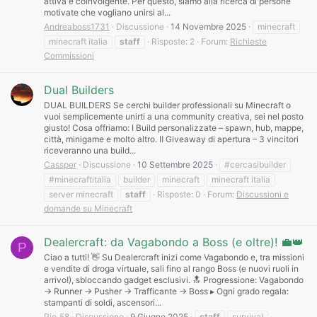
attiva e coinvolgente. Per questo, siamo alla ricerca di persone
motivate che vogliano unirsi al...
Andreaboss1731
Discussione
14 Novembre 2025
minecraft
minecraft italia
staff
Risposte: 2
Forum:
Richieste
Commissioni
Dual Builders
DUAL BUILDERS Se cerchi builder professionali su Minecraft o
vuoi semplicemente unirti a una community creativa, sei nel posto
giusto! Cosa offriamo: Ⅰ Build personalizzate – spawn, hub, mappe,
città, minigame e molto altro. Ⅱ Giveaway di apertura – 3 vincitori
riceveranno una build...
Cassper
Discussione
10 Settembre 2025
#cercasibuilder
#minecraftitalia
builder
minecraft
minecraft italia
server minecraft
staff
Risposte: 0
Forum:
Discussioni e
domande su Minecraft
Dealercraft: da Vagabondo a Boss (e oltre)! 💼👑
P
Ciao a tutti! 👋 Su Dealercraft inizi come Vagabondo e, tra missioni
e vendite di droga virtuale, sali fino al rango Boss (e nuovi ruoli in
arrivo!), sbloccando gadget esclusivi. 🔝 Progressione: Vagabondo
→ Runner → Pusher → Trafficante → Boss ▸ Ogni grado regala:
stampanti di soldi, ascensori...
Pie_58
Discussione
9 Giugno 2025
staff
survival