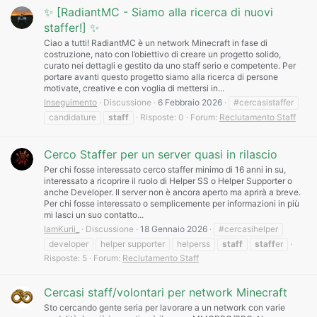
✨ [RadiantMC - Siamo alla ricerca di nuovi
staffer!] ✨
Ciao a tutti! RadiantMC è un network Minecraft in fase di
costruzione, nato con l’obiettivo di creare un progetto solido,
curato nei dettagli e gestito da uno staff serio e competente. Per
portare avanti questo progetto siamo alla ricerca di persone
motivate, creative e con voglia di mettersi in...
Inseguimento
Discussione
6 Febbraio 2026
#cercasistaffer
candidature
staff
Risposte: 0
Forum:
Reclutamento Staff
Cerco Staffer per un server quasi in rilascio
Per chi fosse interessato cerco staffer minimo di 16 anni in su,
interessato a ricoprire il ruolo di Helper SS o Helper Supporter o
anche Developer. Il server non è ancora aperto ma aprirà a breve.
Per chi fosse interessato o semplicemente per informazioni in più
mi lasci un suo contatto...
IamKurii_
Discussione
18 Gennaio 2026
#cercasihelper
developer
helper supporter
helperss
staff
staff
er
Risposte: 5
Forum:
Reclutamento Staff
Cercasi staff/volontari per network Minecraft
Sto cercando gente seria per lavorare a un network con varie