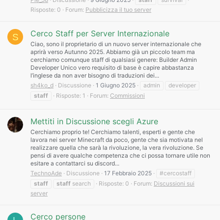
Risposte: 0
Forum:
Pubblicizza il tuo server
Cerco Staff per Server Internazionale
S
Ciao, sono il proprietario di un nuovo server internazionale che
aprirà verso Autunno 2025. Abbiamo già un piccolo team ma
cerchiamo comunque staff di qualsiasi genere: Builder Admin
Developer Unico vero requisito di base è capire abbastanza
l’inglese da non aver bisogno di traduzioni dei...
sh4ko_d
Discussione
1 Giugno 2025
admin
developer
staff
Risposte: 1
Forum:
Commissioni
Mettiti in Discussione scegli Azure
Cerchiamo proprio te! Cerchiamo talenti, esperti e gente che
lavora nei server Minecraft da poco, gente che sia motivata nel
realizzare quella che sarà la rivoluzione, la vera rivoluzione. Se
pensi di avere qualche competenza che ci possa tornare utile non
esitare a contattarci su discord...
TechnoAde
Discussione
17 Febbraio 2025
#cercostaff
staff
staff
search
Risposte: 0
Forum:
Discussioni sui
server
Cerco persone