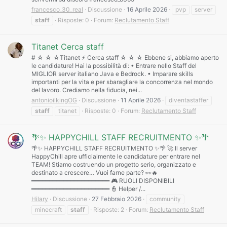
francesco_30_real
Discussione
16 Aprile 2026
pvp
server
staff
Risposte: 0
Forum:
Reclutamento Staff
Titanet Cerca staff
# ☆ ☆ ☆Titanet ⚡ Cerca staff ☆ ☆ ☆ Ebbene si, abbiamo aperto
le candidature! Hai la possibilità di: • Entrare nello Staff del
MIGLIOR server italiano Java e Bedrock. • Imparare skills
importanti per la vita e per sbaragliare la concorrenza nel mondo
del lavoro. Crediamo nella fiducia, nei...
antonioilkingOG
Discussione
11 Aprile 2026
diventastaffer
staff
titanet
Risposte: 0
Forum:
Reclutamento Staff
🌴✨ HAPPYCHILL STAFF RECRUITMENTO ✨🌴
🌴✨ HAPPYCHILL STAFF RECRUITMENTO ✨🌴 🚀 Il server
HappyChill apre ufficialmente le candidature per entrare nel
TEAM! Stiamo costruendo un progetto serio, organizzato e
destinato a crescere… Vuoi farne parte? 👀🔥
━━━━━━━━━━━━━━━━━━━━━━ 🎮 RUOLI DISPONIBILI
━━━━━━━━━━━━━━━━━━━━━━ 👮 Helper /...
Hilary
Discussione
27 Febbraio 2026
community
minecraft
staff
Risposte: 2
Forum:
Reclutamento Staff