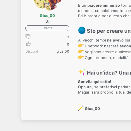
È un
piacere immenso
tornar
mondo… completamente cam
Gius_00
Ed è proprio per questo che 
Utente
Sto per creare u
3
Ai vecchi tempi ne avevo già 
0
Il network nascerà
secon
Discord
gius_00
Vogliamo creare qualcosa
Ogni proposta, modalità, 
Hai un’idea? Una 
Scrivila qui sotto!
Oppure, se preferisci parlar
Magari sarà proprio la tua id
Gius_00