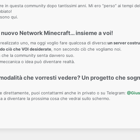
e in questa community dopo tantissimi anni. Mi ero “perso” ai tempi dell
biato!
sono qui.
n nuovo Network Minecraft… insieme a voi!
realizzato uno, ma oggi voglio fare qualcosa di diverso:
un server costrui
do ciò che VOI desiderate
, non secondo ciò che vogliamo noi.
 che la community senta davvero suo.
meccanica o idea può diventare realtà.
modalità che vorresti vedere? Un progetto che sogn
ne direttamente, puoi contattarmi anche in privato o su Telegram:
@Gius
ea a diventare la prossima cosa che vedrai sullo schermo.