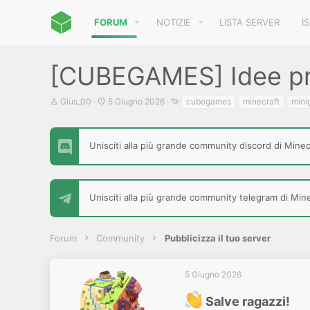
FORUM
NOTIZIE
LISTA SERVER
I
[CUBEGAMES] Idee pr
C
D
T
Gius_00
5 Giugno 2026
cubegames
minecraft
mini
r
a
a
e
t
g
a
a
t
d
Unisciti alla più grande community discord di Minecr
o
i
r
i
e
n
D
i
Unisciti alla più grande community telegram di Minec
i
z
s
i
c
o
u
Forum
Community
Pubblicizza il tuo server
s
s
i
5 Giugno 2026
o
n
e
Salve ragazzi!