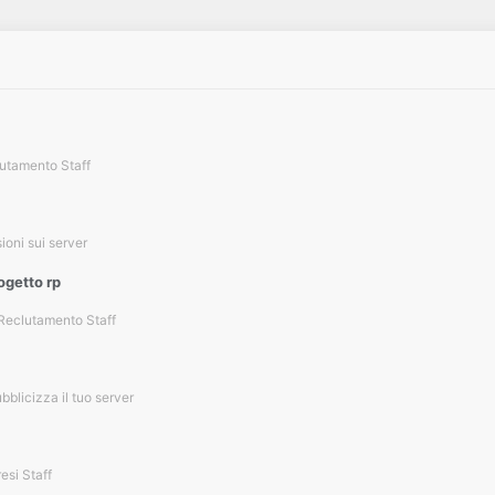
utamento Staff
ioni sui server
ogetto rp
Reclutamento Staff
bblicizza il tuo server
resi Staff