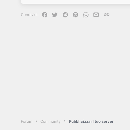
Facebook
Twitter
Reddit
Pinterest
WhatsApp
e-mail
Link
Condividi:
Forum
Community
Pubblicizza il tuo server