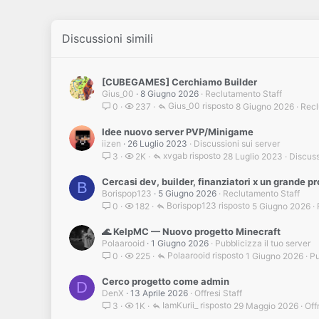
Discussioni simili
[CUBEGAMES] Cerchiamo Builder
Gius_00
8 Giugno 2026
Reclutamento Staff
Gius_00
8 Giugno 2026
Recl
0
237
Idee nuovo server PVP/Minigame
iizen
26 Luglio 2023
Discussioni sui server
xvgab
28 Luglio 2023
Discuss
3
2K
Cercasi dev, builder, finanziatori x un grande pr
B
Borispop123
5 Giugno 2026
Reclutamento Staff
Borispop123
5 Giugno 2026
0
182
🌊 KelpMC — Nuovo progetto Minecraft
Polaarooid
1 Giugno 2026
Pubblicizza il tuo server
Polaarooid
1 Giugno 2026
Pu
0
225
Cerco progetto come admin
D
DenX
13 Aprile 2026
Offresi Staff
IamKurii_
29 Maggio 2026
Off
3
1K