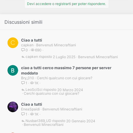
i
Devi accedere o registrarti per poter rispondere.
o
n
s
Discussioni simili
:
Ciao a tutti
C
capken
Benvenuti Minecraftiani
0
690
capken
2 Luglio 2025
Benvenuti Minecraftiani
ciao a tutti cerco massimo 7 persone per server
moddato
Bry_010
Cerchi qualcuno con cui giocare?
1
1K
LeoSciSci
20 Marzo 2024
Cerchi qualcuno con cui giocare?
Ciao a tutti
EneaSpaidi
Benvenuti Minecraftiani
1
1K
Nusbari369_UD
20 Gennaio 2024
Benvenuti Minecraftiani