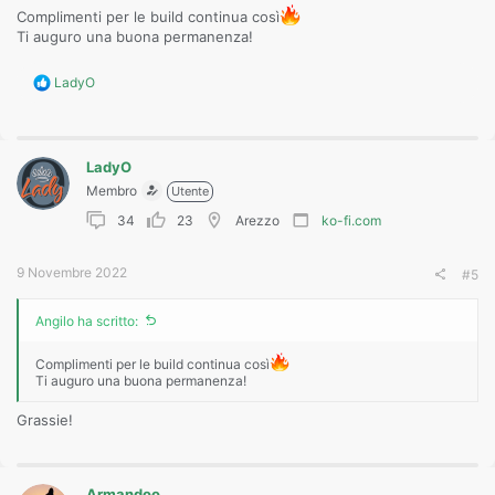
Complimenti per le build continua così
Ti auguro una buona permanenza!
R
LadyO
e
a
c
t
LadyO
i
o
Membro
Utente
n
34
23
Arezzo
ko-fi.com
s
:
9 Novembre 2022
#5
Angilo ha scritto:
Complimenti per le build continua così
Ti auguro una buona permanenza!
Grassie!
Armandoo