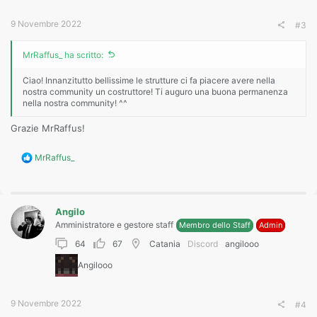
9 Novembre 2022
#3
MrRaffus_ ha scritto:
Ciao! Innanzitutto bellissime le strutture ci fa piacere avere nella
nostra community un costruttore! Ti auguro una buona permanenza
nella nostra community! ^^
Grazie MrRaffus!
R
MrRaffus_
e
a
c
t
Angilo
i
o
Amministratore e gestore staff
Membro dello Staff
Admin
n
64
67
Catania
Discord
angilooo
s
:
Angilooo
9 Novembre 2022
#4