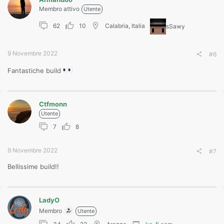
Membro attivo
Utente
62
10
Calabria, Italia
sSawy
9 Novembre 2022
#6
Fantastiche build
Ctfmonn
Utente
7
8
9 Novembre 2022
#7
Bellissime build!!
LadyO
Membro
Utente