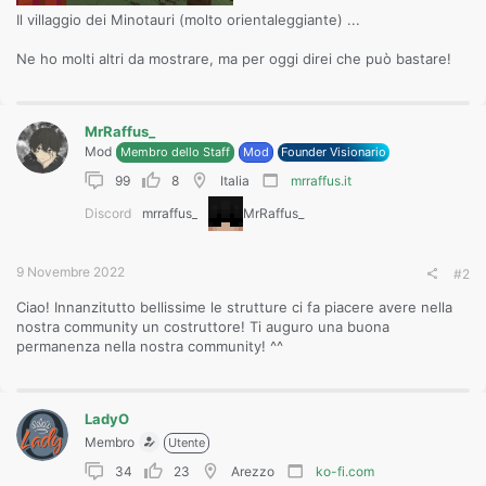
Il villaggio dei Minotauri (molto orientaleggiante) ...
Ne ho molti altri da mostrare, ma per oggi direi che può bastare!
MrRaffus_
Mod
Membro dello Staff
Mod
Founder Visionario
99
8
Italia
mrraffus.it
Discord
mrraffus_
MrRaffus_
9 Novembre 2022
#2
Ciao! Innanzitutto bellissime le strutture ci fa piacere avere nella
nostra community un costruttore! Ti auguro una buona
permanenza nella nostra community! ^^
LadyO
Membro
Utente
34
23
Arezzo
ko-fi.com