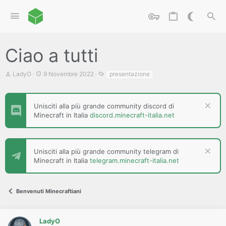
Ciao a tutti
C
D
T
LadyO
9 Novembre 2022
presentazione
r
a
a
e
t
g
a
a
t
d
Unisciti alla più grande community discord di
o
i
Minecraft in Italia
discord.minecraft-italia.net
r
i
e
n
D
i
i
z
Unisciti alla più grande community telegram di
s
i
Minecraft in Italia
telegram.minecraft-italia.net
c
o
u
s
s
Benvenuti Minecraftiani
i
o
n
e
LadyO