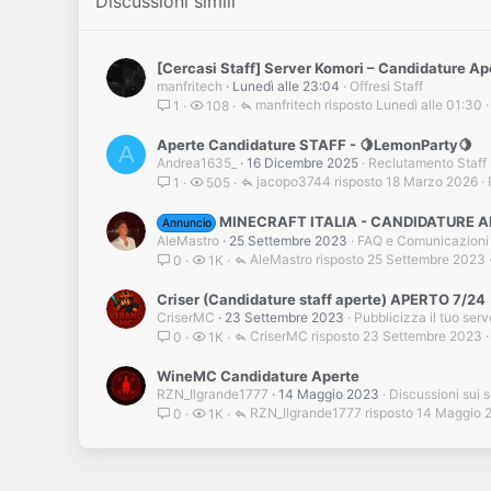
Discussioni simili
[Cercasi Staff] Server Komori – Candidature Ap
manfritech
Lunedì alle 23:04
Offresi Staff
manfritech
Lunedì alle 01:30
1
108
Aperte Candidature STAFF - 🍋LemonParty🍋
A
Andrea1635_
16 Dicembre 2025
Reclutamento Staff
jacopo3744
18 Marzo 2026
1
505
MINECRAFT ITALIA - CANDIDATURE 
Annuncio
AleMastro
25 Settembre 2023
FAQ e Comunicazioni
AleMastro
25 Settembre 2023
0
1K
Criser (Candidature staff aperte) APERTO 7/24
CriserMC
23 Settembre 2023
Pubblicizza il tuo serv
CriserMC
23 Settembre 2023
0
1K
WineMC Candidature Aperte
RZN_Ilgrande1777
14 Maggio 2023
Discussioni sui 
RZN_Ilgrande1777
14 Maggio 
0
1K