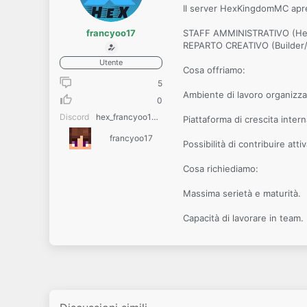
Il server HexKingdomMC apre 
francyoo17
STAFF AMMINISTRATIVO (Helpe
REPARTO CREATIVO (Builder/G
Utente
Cosa offriamo:
5
Ambiente di lavoro organizza
0
Discord
hex_francyoo17yt
Piattaforma di crescita intern
francyoo17
Possibilità di contribuire att
Cosa richiediamo:
Massima serietà e maturità.
Capacità di lavorare in team.