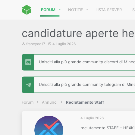
FORUM
NOTIZIE
LISTA SERVER
I
candidature aperte 
C
D
francyoo17
4 Luglio 2026
r
a
e
t
a
a
Unisciti alla più grande community discord di Minecr
t
d
o
i
r
i
e
n
D
i
Unisciti alla più grande community telegram di Minec
i
z
s
i
c
o
u
Forum
Annunci
Reclutamento Staff
s
s
i
4 Luglio 2026
o
n
reclutamento STAFF – HE
e