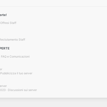
erte!
Offresi Staff
Reclutamento Staff
APERTE
FAQ e Comunicazioni
er
Pubblicizza il tuo server
server
2023
Discussioni sui server