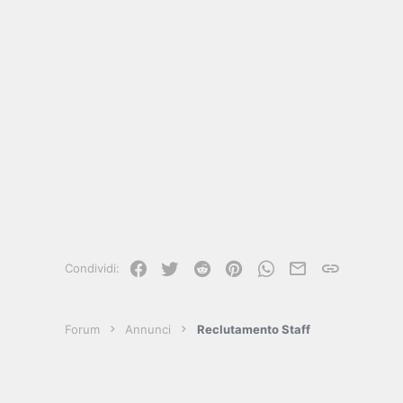
Facebook
Twitter
Reddit
Pinterest
WhatsApp
e-mail
Link
Condividi:
Forum
Annunci
Reclutamento Staff