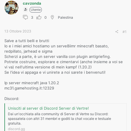
cavzonda
Utente
3
0
Palestina
13 Ottobre 2023
#1
Salve a tutti belli e brutti
Io e i miei amici hostiamo un serve8iimr minecraft basato,
redpillato, jarhead e sigma
Scherzi a parte, è un server vanilla con plugin antigriefing.
Potrete costruire, esplorare e cimentarvi (anche insieme a voi se
vi va) nell'ultima versione di mein kampf (1.20.2)
Se l'idea vi appaga e vi unirete a noi sarete i benvenuti!
Ip server minecraft java 1.20.2
mc31.gamehosting.it:12329
Discord:
Unisciti al server di Discord Server di Vertre!
Dai un'occhiata alla community di Server di Vertre su Discord:
spassatela con altri 31 membri e goditi la chat vocale e testuale
gratuita.
discord.gg