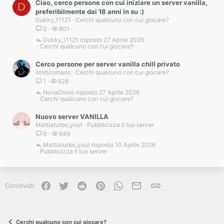
Ciao, cerco persone con cui iniziare un server vanilla,
D
preferibilmente dai 18 anni in su :)
Dukky_11121
Cerchi qualcuno con cui giocare?
0
801
Dukky_11121
27 Aprile 2026
Cerchi qualcuno con cui giocare?
Cerco persone per server vanilla chill privato
ilmiticomario
Cerchi qualcuno con cui giocare?
1
828
NovaDioos
27 Aprile 2026
Cerchi qualcuno con cui giocare?
Nuovo server VANILLA
Mattiaturbo_yout
Pubblicizza il tuo server
0
649
Mattiaturbo_yout
10 Aprile 2026
Pubblicizza il tuo server
Facebook
Twitter
Reddit
Pinterest
WhatsApp
e-mail
Link
Condividi:
Cerchi qualcuno con cui giocare?