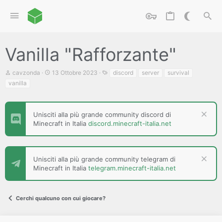
Vanilla "Rafforzante"
C
D
T
cavzonda
13 Ottobre 2023
discord
server
survival
r
a
a
vanilla
e
t
g
a
a
t
d
o
i
Unisciti alla più grande community discord di
r
i
Minecraft in Italia
discord.minecraft-italia.net
e
n
D
i
i
z
s
i
c
Unisciti alla più grande community telegram di
o
u
Minecraft in Italia
telegram.minecraft-italia.net
s
s
i
Cerchi qualcuno con cui giocare?
o
n
e