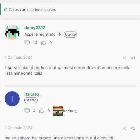
o
n
Chiusa ad ulteriori risposte.
e
domy2317
Appena registrato
Utente
14
0
1 Gennaio 2024
#1
Il server axolotlendmc è of da mesi è non dovrebbe essere nella
lista minecraft italia
itzKarq_
I
Utente
4
0
itzKarq_
1 Gennaio 2024
#2
ma se sabato hai creato una discussione in qui dicevi di