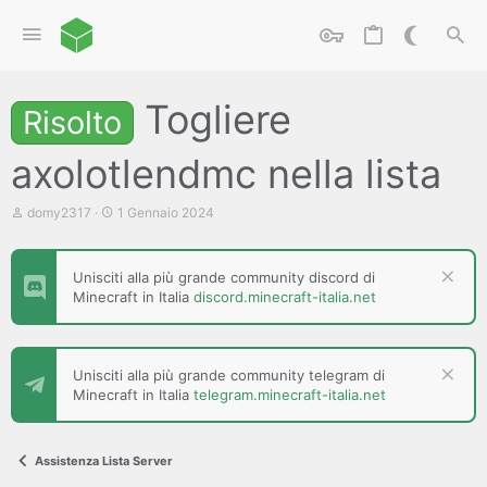
Togliere
Risolto
axolotlendmc nella lista
C
D
domy2317
1 Gennaio 2024
r
a
e
t
a
a
Unisciti alla più grande community discord di
t
d
Minecraft in Italia
discord.minecraft-italia.net
o
i
r
i
e
n
D
i
i
z
Unisciti alla più grande community telegram di
s
i
Minecraft in Italia
telegram.minecraft-italia.net
c
o
u
s
s
Assistenza Lista Server
i