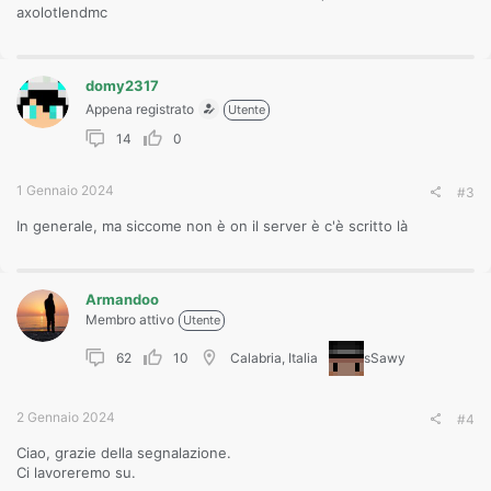
axolotlendmc
domy2317
Appena registrato
Utente
14
0
1 Gennaio 2024
#3
In generale, ma siccome non è on il server è c'è scritto là
Armandoo
Membro attivo
Utente
62
10
Calabria, Italia
sSawy
2 Gennaio 2024
#4
Ciao, grazie della segnalazione.
Ci lavoreremo su.