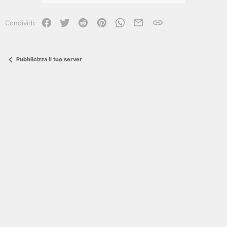
Facebook
Twitter
Reddit
Pinterest
WhatsApp
e-mail
Link
Condividi:
Pubblicizza il tuo server