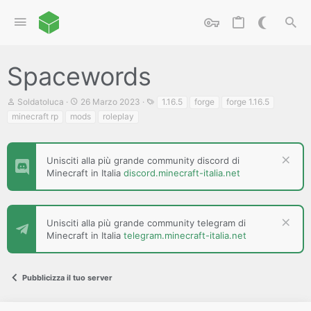
Spacewords
C
D
T
Soldatoluca
26 Marzo 2023
1.16.5
forge
forge 1.16.5
r
a
a
minecraft rp
mods
roleplay
e
t
g
a
a
t
d
o
i
Unisciti alla più grande community discord di
r
i
Minecraft in Italia
discord.minecraft-italia.net
e
n
D
i
i
z
s
i
c
Unisciti alla più grande community telegram di
o
u
Minecraft in Italia
telegram.minecraft-italia.net
s
s
i
Pubblicizza il tuo server
o
n
e