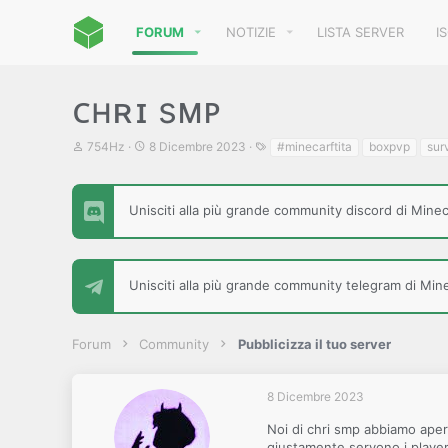
FORUM
NOTIZIE
LISTA SERVER
I
ᴄʜʀɪ sᴍᴘ
C
D
T
754Hz
8 Dicembre 2023
#minecarftita
boxpvp
sur
r
a
a
e
t
g
a
a
t
d
Unisciti alla più grande community discord di Minecr
o
i
r
i
e
n
D
i
Unisciti alla più grande community telegram di Minec
i
z
s
i
c
o
u
Forum
Community
Pubblicizza il tuo server
s
s
i
8 Dicembre 2023
o
n
Noi di chri smp abbiamo aper
e
giustamente servono i player 