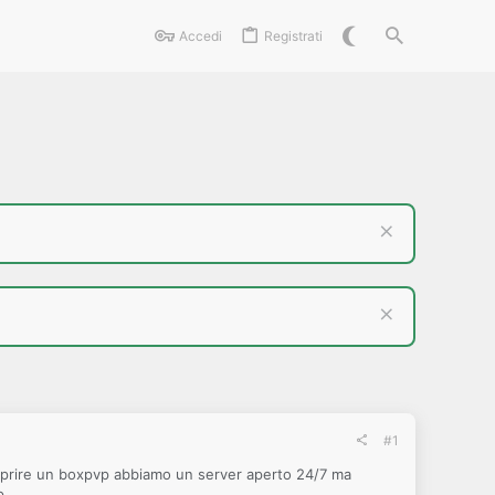
Accedi
Registrati
#1
r aprire un boxpvp abbiamo un server aperto 24/7 ma
p