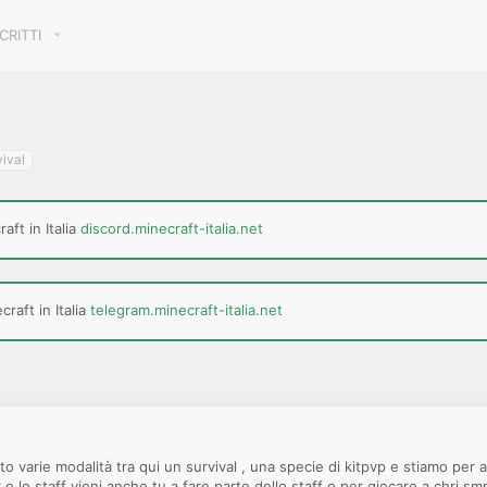
SCRITTI
vival
aft in Italia
discord.minecraft-italia.net
raft in Italia
telegram.minecraft-italia.net
to varie modalità tra qui un survival , una specie di kitpvp e stiamo pe
e lo staff vieni anche tu a fare parte dello staff o per giocare a chri sm