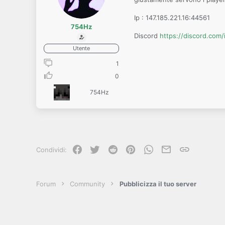
Ip : 147.185.221.16:44561
754Hz
Discord
https://discord.com
Utente
1
0
754Hz
Facebook
Twitter
Reddit
Pinterest
WhatsApp
e-mail
Link
Condividi:
Forum
Community
Pubblicizza il tuo server