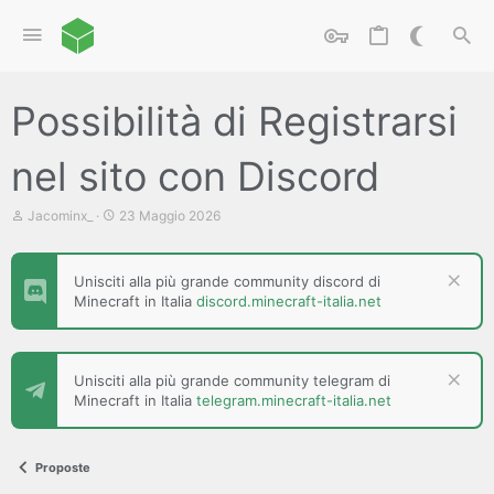
Possibilità di Registrarsi
nel sito con Discord
C
D
Jacominx_
23 Maggio 2026
r
a
e
t
a
a
Unisciti alla più grande community discord di
t
d
Minecraft in Italia
discord.minecraft-italia.net
o
i
r
i
e
n
D
i
i
z
Unisciti alla più grande community telegram di
s
i
Minecraft in Italia
telegram.minecraft-italia.net
c
o
u
s
s
Proposte
i