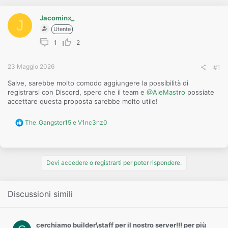
o
n
e
Jacominx_
J
Utente
1
2
23 Maggio 2026
#1
Salve, sarebbe molto comodo aggiungere la possibilità di
registrarsi con Discord, spero che il team e
@AleMastro
possiate
accettare questa proposta sarebbe molto utile!
R
The_Gangster15
e
V1nc3nz0
e
a
c
t
i
Devi accedere o registrarti per poter rispondere.
o
n
s
Discussioni simili
:
cerchiamo builder\staff per il nostro server!!! per più