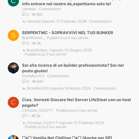
C
info entrare nel nostro ds,aspettiamo solo te!
cbmetal
Commissioni
2
660
cbmetal
27 Febbraio 2026
Commissioni
SERPENTMC - SOPRAVVIVI NEL TUO BUNKER
B
BrainRotten_
Pubblicizza il tuo server
0
2K
BrainRotten_
10 Giugno 2025
Pubblicizza il tuo server
Sei alla ricerca di un builder professionista? Sei nel
posto giusto!
SickMich3l3
Commissioni
0
940
SickMich3l3
18 Marzo 2024
Commissioni
Ciao, Vorresti Giocare Nel Server LifeSteal con un host
C
pagato?
Christian_1000YT
Pubblicizza il tuo server
1
2K
Christian_1000YT
10 Febbraio 2024
Pubblicizza il tuo server
☐♠☐ Vanilla Nel Chilling ☐♠☐ (Anche per SP)