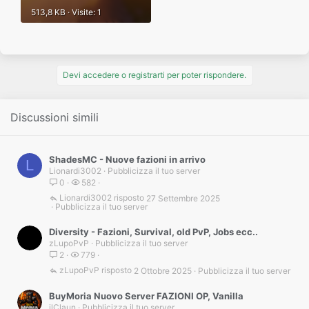
513,8 KB · Visite: 1
Devi accedere o registrarti per poter rispondere.
Discussioni simili
ShadesMC - Nuove fazioni in arrivo
L
Lionardi3002
Pubblicizza il tuo server
0
582
Lionardi3002
27 Settembre 2025
Pubblicizza il tuo server
Diversity - Fazioni, Survival, old PvP, Jobs ecc..
zLupoPvP
Pubblicizza il tuo server
2
779
zLupoPvP
2 Ottobre 2025
Pubblicizza il tuo server
BuyMoria Nuovo Server FAZIONI OP, Vanilla
ilClaun
Pubblicizza il tuo server