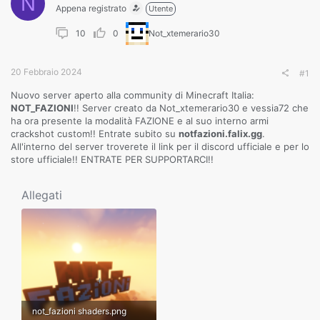
N
Appena registrato
Utente
10
0
Not_xtemerario30
20 Febbraio 2024
#1
Nuovo server aperto alla community di Minecraft Italia:
NOT_FAZIONI
!! Server creato da Not_xtemerario30 e vessia72 che
ha ora presente la modalità FAZIONE e al suo interno armi
crackshot custom!! Entrate subito su
notfazioni.falix.gg
.
All'interno del server troverete il link per il discord ufficiale e per lo
store ufficiale!! ENTRATE PER SUPPORTARCI!!
Allegati
not_fazioni shaders.png