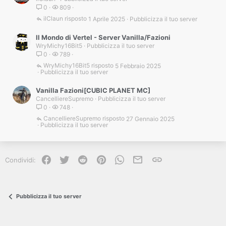
0
809
ilClaun
1 Aprile 2025
Pubblicizza il tuo server
Il Mondo di Vertel - Server Vanilla/Fazioni
WryMichy16Bit5
Pubblicizza il tuo server
0
789
WryMichy16Bit5
5 Febbraio 2025
Pubblicizza il tuo server
Vanilla Fazioni[CUBIC PLANET MC]
CancelliereSupremo
Pubblicizza il tuo server
0
748
CancelliereSupremo
27 Gennaio 2025
Pubblicizza il tuo server
Facebook
Twitter
Reddit
Pinterest
WhatsApp
e-mail
Link
Condividi:
Pubblicizza il tuo server