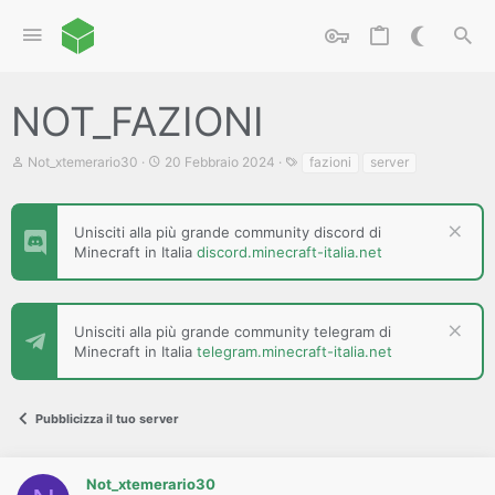
NOT_FAZIONI
C
D
T
Not_xtemerario30
20 Febbraio 2024
fazioni
server
r
a
a
e
t
g
a
a
t
d
Unisciti alla più grande community discord di
o
i
Minecraft in Italia
discord.minecraft-italia.net
r
i
e
n
D
i
i
z
Unisciti alla più grande community telegram di
s
i
Minecraft in Italia
telegram.minecraft-italia.net
c
o
u
s
s
Pubblicizza il tuo server
i
o
n
e
Not_xtemerario30