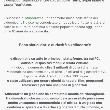
videogioco, superando anche colossi come
Tetris
,
Super Mario
e
Grand Theft Auto.
Il successo di
Minecraft
è un fenomeno unico nella storia dei
videogiochi. Il gioco ha conquistato un pubblico di tutte le età e di
tutte le culture, e continua a essere popolare ancora oggi, dopo
oltre
10 anni
dalla sua
uscita
.
Ecco alcuni dati e curiosità su Minecraft:
è disponibile su tutte le principali piattaforme, tra cui PC,
console, dispositivi mobili e realtà virtuale.
- Il gioco ha generato oltre
2 miliardi
di dollari di entrate.
- Minecraft ha una community di oltre 1,2 miliardi di giocatori attivi.
- Il gioco è stato tradotto in oltre 100 lingue.
è stato utilizzato per creare giochi da tavolo, film, programmi
televisivi e persino una linea di giocattoli.
Minecraft è un gioco che ha cambiato il mondo dei videogiochi.
Ha dimostrato che un gioco semplice e accessibile può essere
anche un successo commerciale e di critica. è un gioco che
continua a ispirare e a divertire i giocatori di tutto il mondo, e