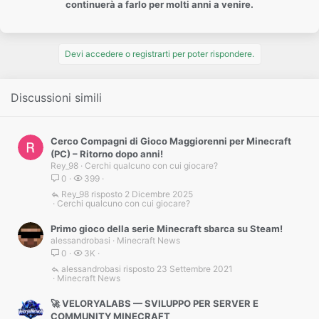
continuerà a farlo per molti anni a venire.
Devi accedere o registrarti per poter rispondere.
Discussioni simili
Cerco Compagni di Gioco Maggiorenni per Minecraft
(PC) – Ritorno dopo anni!
Rey_98
Cerchi qualcuno con cui giocare?
0
399
Rey_98
2 Dicembre 2025
Cerchi qualcuno con cui giocare?
Primo gioco della serie Minecraft sbarca su Steam!
alessandrobasi
Minecraft News
0
3K
alessandrobasi
23 Settembre 2021
Minecraft News
🚀 VELORYALABS — SVILUPPO PER SERVER E
COMMUNITY MINECRAFT