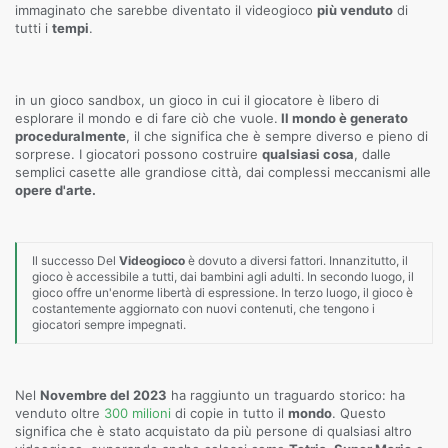
immaginato che sarebbe diventato il videogioco
più venduto
di
tutti i
tempi
.
in un gioco sandbox, un gioco in cui il giocatore è libero di
esplorare il mondo e di fare ciò che vuole.
Il mondo è generato
proceduralmente
, il che significa che è sempre diverso e pieno di
sorprese. I giocatori possono costruire
qualsiasi cosa
, dalle
semplici casette alle grandiose città, dai complessi meccanismi alle
opere d'arte.
Il successo Del
Videogioco
è dovuto a diversi fattori. Innanzitutto, il
gioco è accessibile a tutti, dai bambini agli adulti. In secondo luogo, il
gioco offre un'enorme libertà di espressione. In terzo luogo, il gioco è
costantemente aggiornato con nuovi contenuti, che tengono i
giocatori sempre impegnati.
Nel
Novembre del 2023
ha raggiunto un traguardo storico: ha
venduto oltre
300 milioni
di copie in tutto il
mondo
. Questo
significa che è stato acquistato da più persone di qualsiasi altro