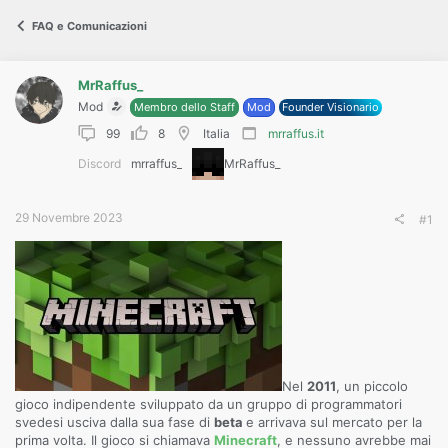
s
s
FAQ e Comunicazioni
i
o
n
e
MrRaffus_
Mod
Membro dello Staff
Mod
Founder Visionario
99
8
Italia
mrraffus.it
Discord
mrraffus_
MrRaffus_
29 Novembre 2023
#1
Nel
2011
, un piccolo
gioco indipendente sviluppato da un gruppo di programmatori
svedesi usciva dalla sua fase di
beta
e arrivava sul mercato per la
prima volta. Il gioco si chiamava
Minecraft
, e nessuno avrebbe mai