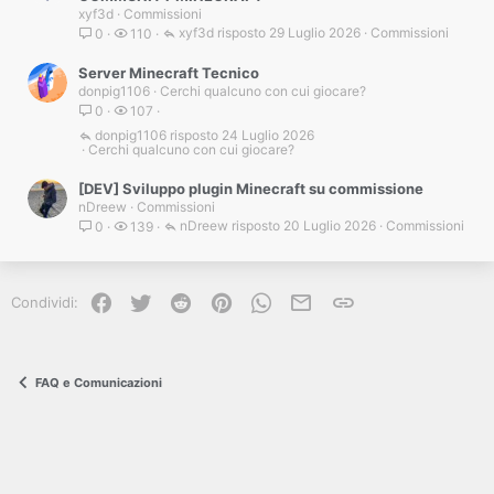
xyf3d
Commissioni
xyf3d
29 Luglio 2026
Commissioni
0
110
Server Minecraft Tecnico
donpig1106
Cerchi qualcuno con cui giocare?
0
107
donpig1106
24 Luglio 2026
Cerchi qualcuno con cui giocare?
[DEV] Sviluppo plugin Minecraft su commissione
nDreew
Commissioni
nDreew
20 Luglio 2026
Commissioni
0
139
Facebook
Twitter
Reddit
Pinterest
WhatsApp
e-mail
Link
Condividi:
FAQ e Comunicazioni