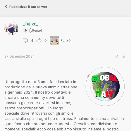
o
n
Pubblicizza il tuo server
e
_Fujik0_
Utente
4
0
_Fujik0_
27 Dicembre 2024
#1
Un progetto nato 3 anni fa e lanciato in
produzione dalla nuova amministrazione
a gennaio 2024. Il nostro obiettivo è
creare una community dove tutti
possano giocare e divertirsi insieme,
senza preoccupazioni. Un luogo
speciale dove ritrovarsi con gli amici e
lasciarsi alle spalle ogni tipo di stress. Finalmente siamo arrivati in
quest'anno che sta per concludersi... Crescita, condivisione e
momenti speciali: ecco cosa abbiamo vissuto insieme al nostro