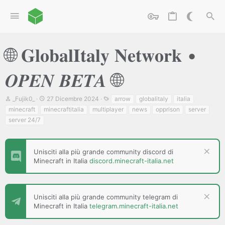
🌐 𝐆𝐥𝐨𝐛𝐚𝐥𝐈𝐭𝐚𝐥𝐲 𝐍𝐞𝐭𝐰𝐨𝐫𝐤 •
𝑶𝑷𝑬𝑵 𝑩𝑬𝑻𝑨 🌐
C
D
T
_Fujik0_
27 Dicembre 2024
arrow
globalitaly
italia
r
a
a
minecraft
minecraftitalia
multiplayer
news
opprison
server
e
t
g
server 24/7
a
a
t
d
o
i
r
i
Unisciti alla più grande community discord di
e
n
Minecraft in Italia
discord.minecraft-italia.net
D
i
i
z
s
i
c
o
u
Unisciti alla più grande community telegram di
s
Minecraft in Italia
telegram.minecraft-italia.net
s
i