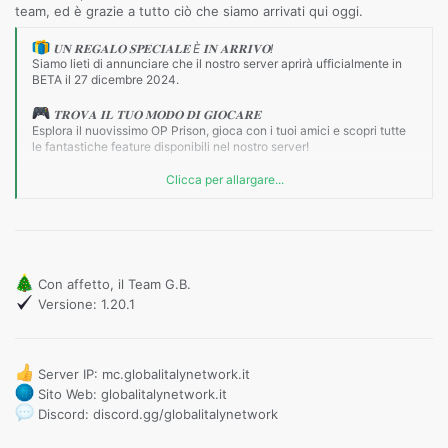
team, ed è grazie a tutto ciò che siamo arrivati qui oggi.
𝐔𝐍 𝐑𝐄𝐆𝐀𝐋𝐎 𝐒𝐏𝐄𝐂𝐈𝐀𝐋𝐄 È 𝐈𝐍 𝐀𝐑𝐑𝐈𝐕𝐎!
Siamo lieti di annunciare che il nostro server aprirà ufficialmente in
BETA il 27 dicembre 2024.
𝐓𝐑𝐎𝐕𝐀 𝐈𝐋 𝐓𝐔𝐎 𝐌𝐎𝐃𝐎 𝐃𝐈 𝐆𝐈𝐎𝐂𝐀𝐑𝐄
Esplora il nuovissimo OP Prison, gioca con i tuoi amici e scopri tutte
le fantastiche feature disponibili nel nostro server!
Clicca per allargare...
𝐍𝐎𝐍 𝐏𝐄𝐑𝐃𝐄𝐑𝐓𝐈 𝐋'𝐀𝐏𝐄𝐑𝐓𝐔𝐑𝐀!
27.12.2024 - Ore 21:00
Con affetto, il Team G.B.
Versione: 1.20.1
Server IP: mc.globalitalynetwork.it
Sito Web: globalitalynetwork.it
Discord: discord.gg/globalitalynetwork