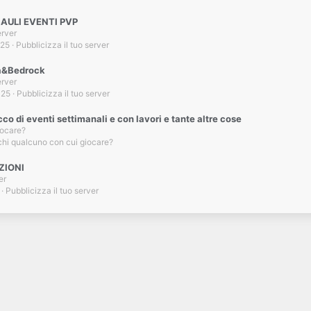
 BAULI EVENTI PVP
erver
025
Pubblicizza il tuo server
ava&Bedrock
erver
025
Pubblicizza il tuo server
 di eventi settimanali e con lavori e tante altre cose
iocare?
hi qualcuno con cui giocare?
ZIONI
er
Pubblicizza il tuo server