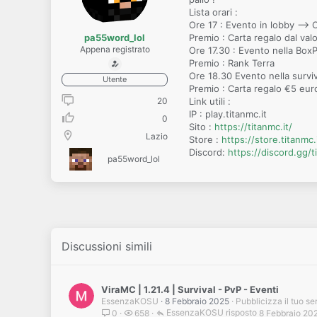
Lista orari :
Ore 17 : Evento in lobby --> C
pa55word_lol
Premio : Carta regalo dal val
Appena registrato
Ore 17.30 : Evento nella BoxPv
Premio : Rank Terra
Ore 18.30 Evento nella surviva
Utente
Premio : Carta regalo €5 eur
20
Link utili :
IP : play.titanmc.it
0
Sito :
https://titanmc.it/
Lazio
Store :
https://store.titanmc.
Discord:
https://discord.gg/
pa55word_lol
Discussioni simili
ViraMC | 1.21.4 | Survival - PvP - Eventi
EssenzaKOSU
8 Febbraio 2025
Pubblicizza il tuo se
EssenzaKOSU
8 Febbraio 20
0
658