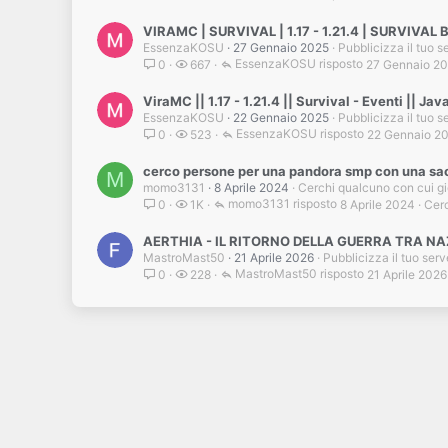
VIRAMC | SURVIVAL | 1.17 - 1.21.4 | SURVIVAL
EssenzaKOSU
27 Gennaio 2025
Pubblicizza il tuo s
EssenzaKOSU
27 Gennaio 2
0
667
ViraMC || 1.17 - 1.21.4 || Survival - Eventi || J
EssenzaKOSU
22 Gennaio 2025
Pubblicizza il tuo s
EssenzaKOSU
22 Gennaio 2
0
523
cerco persone per una pandora smp con una sacco
M
momo3131
8 Aprile 2024
Cerchi qualcuno con cui g
momo3131
8 Aprile 2024
Cerc
0
1K
AERTHIA - IL RITORNO DELLA GUERRA TRA NA
MastroMast50
21 Aprile 2026
Pubblicizza il tuo serv
MastroMast50
21 Aprile 2026
0
228