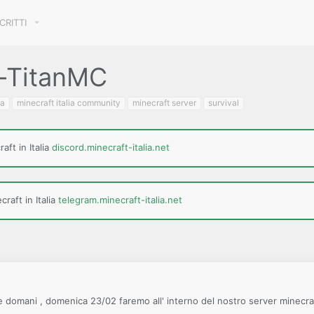
SCRITTI
a-TitanMC
ia
minecraft italia community
minecraft server
survival
aft in Italia
discord.minecraft-italia.net
raft in Italia
telegram.minecraft-italia.net
he domani , domenica 23/02 faremo all' interno del nostro server minecr