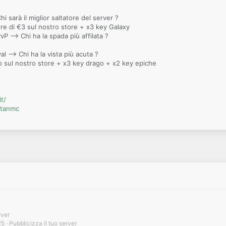
hi sarà il miglior saltatore del server ?
ore di €3 sul nostro store + x3 key Galaxy
P --> Chi ha la spada più affilata ?
l --> Chi ha la vista più acuta ?
o sul nostro store + x3 key drago + x2 key epiche
it/
titanmc
rver
25
Pubblicizza il tuo server