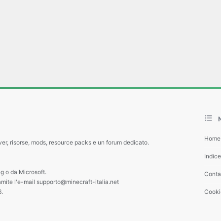
Home
ver, risorse, mods, resource packs e un forum dedicato.
Indic
g o da Microsoft.
Contat
amite l'e-mail supporto@minecraft-italia.net
6.
Cooki