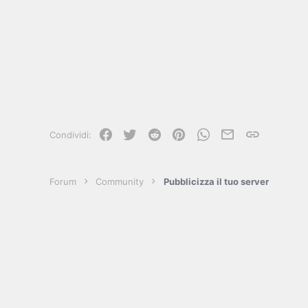
Facebook
Twitter
Reddit
Pinterest
WhatsApp
e-mail
Link
Condividi:
Forum
Community
Pubblicizza il tuo server