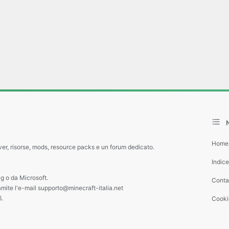
Home
ver, risorse, mods, resource packs e un forum dedicato.
Indic
g o da Microsoft.
Contat
amite l'e-mail supporto@minecraft-italia.net
6.
Cooki