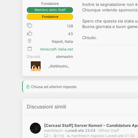
Fondatore
Inoltre la segnalazione non è 
Chiunque volendo sponsorizza
Membro dello Staff
Fondatore
Spero che questa sia stata un
128
Buona giornata e buon game
43
Chiudo.
Napoli, Italia
minecraft-italia.net
Discord
alemastro
_AleMastro_
Chiusa ad ulteriori risposte.
Discussioni simili
[Cercasi Staff] Server Komori – Candidature Ap
manfritech
Lunedì alle 23:04
Offresi Staff
manfritech
Lunedì alle 01:30
1
119