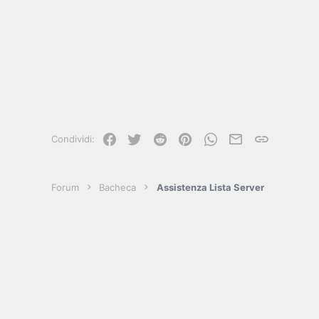
Facebook
Twitter
Reddit
Pinterest
WhatsApp
e-mail
Link
Condividi:
Forum
Bacheca
Assistenza Lista Server