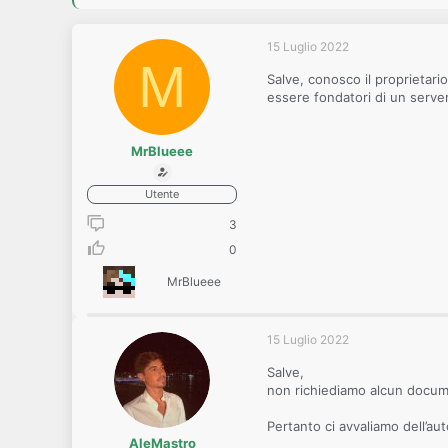
o
n
e
15 Luglio 2022
M
Salve, conosco il proprietari
essere fondatori di un serve
MrBlueee
Utente
3
0
MrBlueee
15 Luglio 2022
Salve,
non richiediamo alcun documen
Pertanto ci avvaliamo dell’aut
AleMastro