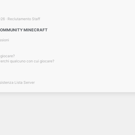
026
Reclutamento Staff
 COMMUNITY MINECRAFT
sioni
 giocare?
erchi qualcuno con cui giocare?
sistenza Lista Server