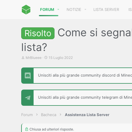
FORUM
NOTIZIE
LISTA SERVER
I
Come si segnal
Risolto
lista?
C
D
MrBlueee
15 Luglio 2022
r
a
e
t
a
a
Unisciti alla più grande community discord di Minecr
t
d
o
i
r
i
e
n
D
i
Unisciti alla più grande community telegram di Minec
i
z
s
i
c
o
u
Forum
Bacheca
Assistenza Lista Server
s
s
i
Chiusa ad ulteriori risposte.