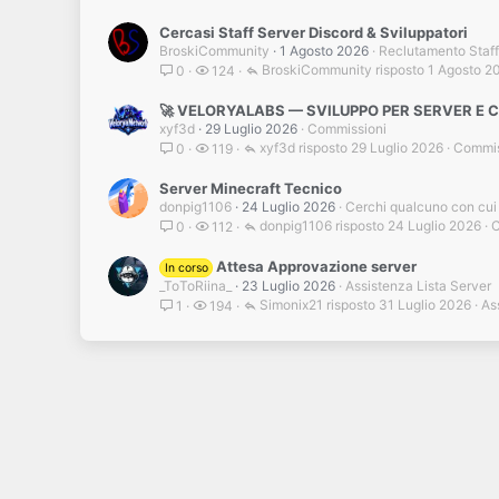
Cercasi Staff Server Discord & Sviluppatori
BroskiCommunity
1 Agosto 2026
Reclutamento Staff
BroskiCommunity
1 Agosto 2
0
124
🚀 VELORYALABS — SVILUPPO PER SERVER E
xyf3d
29 Luglio 2026
Commissioni
xyf3d
29 Luglio 2026
Commis
0
119
Server Minecraft Tecnico
donpig1106
24 Luglio 2026
Cerchi qualcuno con cui
donpig1106
24 Luglio 2026
C
0
112
Attesa Approvazione server
In corso
_ToToRiina_
23 Luglio 2026
Assistenza Lista Server
Simonix21
31 Luglio 2026
As
1
194