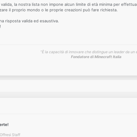
valida, la nostra lista non impone alcun limite di età minima per effettua
re il proprio mondo o le proprie creazioni può fare richiesta.
a risposta valida ed esaustiva.
!
“È la capacità di innovare che distingue un leader da un 
Fondatore di Minecraft Italia
erte!
Offresi Staff