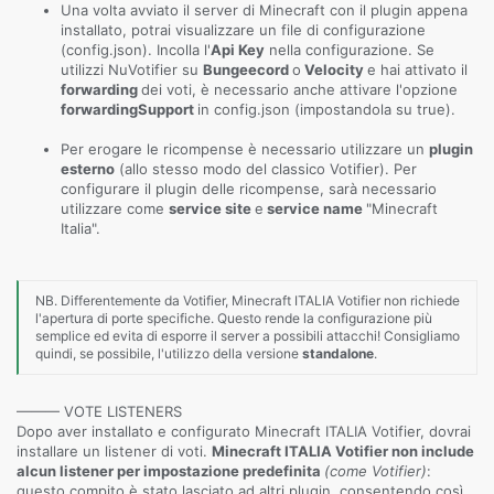
Una volta avviato il server di Minecraft con il plugin appena
installato, potrai visualizzare un file di configurazione
(config.json). Incolla l'
Api Key
nella configurazione. Se
utilizzi NuVotifier su
Bungeecord
o
Velocity
e hai attivato il
forwarding
dei voti, è necessario anche attivare l'opzione
forwardingSupport
in config.json (impostandola su true).
Per erogare le ricompense è necessario utilizzare un
plugin
esterno
(allo stesso modo del classico Votifier). Per
configurare il plugin delle ricompense, sarà necessario
utilizzare come
service site
e
service name
"Minecraft
Italia".
NB. Differentemente da Votifier, Minecraft ITALIA Votifier non richiede
l'apertura di porte specifiche. Questo rende la configurazione più
semplice ed evita di esporre il server a possibili attacchi! Consigliamo
quindi, se possibile, l'utilizzo della versione
standalone
.
——— VOTE LISTENERS
Dopo aver installato e configurato Minecraft ITALIA Votifier, dovrai
installare un listener di voti.
Minecraft ITALIA Votifier non include
alcun listener per impostazione predefinita
(come Votifier)
:
questo compito è stato lasciato ad altri plugin, consentendo così