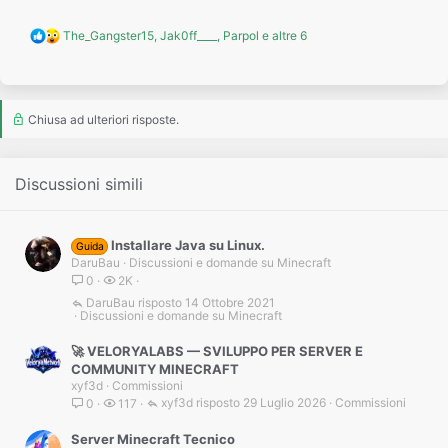
R
The_Gangster15
,
Jak0ff____
,
Parpol
e altre 6
e
a
c
t
i
Chiusa ad ulteriori risposte.
o
n
s
:
Discussioni simili
Installare Java su Linux.
Guida
DaruBau
Discussioni e domande su Minecraft
0
2K
DaruBau
14 Ottobre 2021
Discussioni e domande su Minecraft
🚀 VELORYALABS — SVILUPPO PER SERVER E
COMMUNITY MINECRAFT
xyf3d
Commissioni
xyf3d
29 Luglio 2026
Commissioni
0
117
Server Minecraft Tecnico