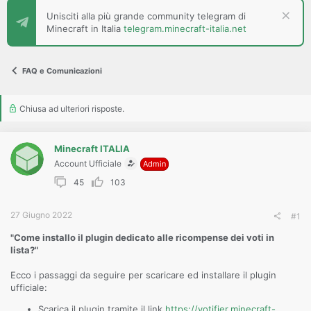
s
i
c
Unisciti alla più grande community telegram di
o
u
Minecraft in Italia
telegram.minecraft-italia.net
s
s
i
FAQ e Comunicazioni
o
n
e
Chiusa ad ulteriori risposte.
Minecraft ITALIA
Account Ufficiale
Admin
45
103
27 Giugno 2022
#1
"Come installo il plugin dedicato alle ricompense dei voti in
lista?"
Ecco i passaggi da seguire per scaricare ed installare il plugin
ufficiale:
Scarica il plugin tramite il link
https://votifier.minecraft-