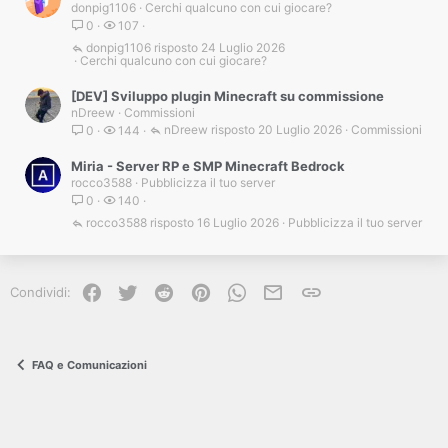
donpig1106
Cerchi qualcuno con cui giocare?
0
107
donpig1106
24 Luglio 2026
Cerchi qualcuno con cui giocare?
[DEV] Sviluppo plugin Minecraft su commissione
nDreew
Commissioni
nDreew
20 Luglio 2026
Commissioni
0
144
Miria - Server RP e SMP Minecraft Bedrock
rocco3588
Pubblicizza il tuo server
0
140
rocco3588
16 Luglio 2026
Pubblicizza il tuo server
Facebook
Twitter
Reddit
Pinterest
WhatsApp
e-mail
Link
Condividi:
FAQ e Comunicazioni