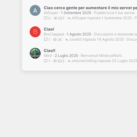
Ciao cerco gente per aumentare il mio server pe
AliSuper
1 Settembre 2025
Pubblicizza il tuo server
AliSuper
1 Settembre 2025
P
0
557
Ciao!
B
BroClapped
1 Agosto 2025
Discussioni e domande s
zorak0
14 Agosto 2025
Discu
1
2K
Ciao!!
Nik0
2 Luglio 2025
Benvenuti Minecraftiani
onlynelchilling
23 Luglio 202
1
933