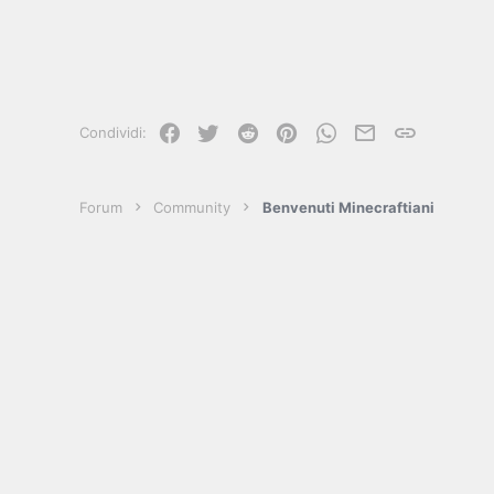
Facebook
Twitter
Reddit
Pinterest
WhatsApp
e-mail
Link
Condividi:
Forum
Community
Benvenuti Minecraftiani