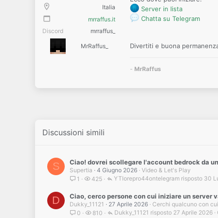
Italia
Server in lista
Chatta su Telegram
mrraffus.it
Discord
mrraffus_
Divertiti e buona permanenz
MrRaffus_
-
MrRaffus
Discussioni simili
Ciao! dovrei scollegare l'account bedrock da u
S
Supertia
4 Giugno 2026
Video & Let's Play
YTlorepro44ontelegram
30 L
1
425
Ciao, cerco persone con cui iniziare un server va
D
Dukky_11121
27 Aprile 2026
Cerchi qualcuno con cui
Dukky_11121
27 Aprile 2026
0
810