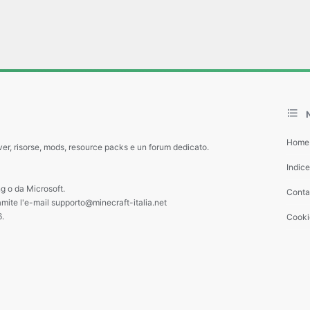
Home
ver, risorse, mods, resource packs e un forum dedicato.
Indic
g o da Microsoft.
Contat
amite l'e-mail supporto@minecraft-italia.net
6.
Cooki