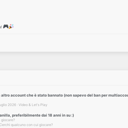
a!
n altro account che è stato bannato (non sapevo del ban per multiacco
uglio 2026
Video & Let's Play
nilla, preferibilmente dai 18 anni in su :)
 giocare?
Cerchi qualcuno con cui giocare?