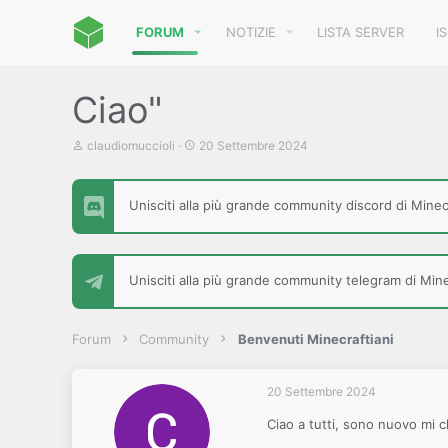
FORUM
NOTIZIE
LISTA SERVER
I
Ciao"
C
D
claudiomuccioli
20 Settembre 2024
r
a
e
t
a
a
Unisciti alla più grande community discord di Minecr
t
d
o
i
r
i
e
n
D
i
Unisciti alla più grande community telegram di Minec
i
z
s
i
c
o
u
Forum
Community
Benvenuti Minecraftiani
s
s
i
20 Settembre 2024
o
n
Ciao a tutti, sono nuovo mi 
e