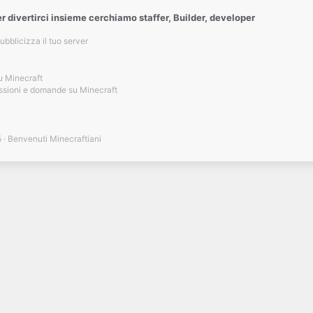
r divertirci insieme cerchiamo staffer, Builder, developer
ubblicizza il tuo server
u Minecraft
ssioni e domande su Minecraft
5
Benvenuti Minecraftiani