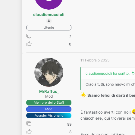
claudiomuccioli
Utente
2
0
11 Febbraio 2025
claudiomuccioli ha scritto:
Ciao a tutti, sono nuovo mi c
MrRaffus_
Siamo felici di darti il b
Mod
Membro dello Staff
Mod
È fantastico averti con noi!
Founder Visionario
chiacchiere, qui troverai se
99
8
Ecco dove puoi iniziare: