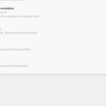
r moddato
care?
chi qualcuno con cui giocare?
ni
24
Benvenuti Minecraftiani
Benvenuti Minecraftiani
nvenuti Minecraftiani