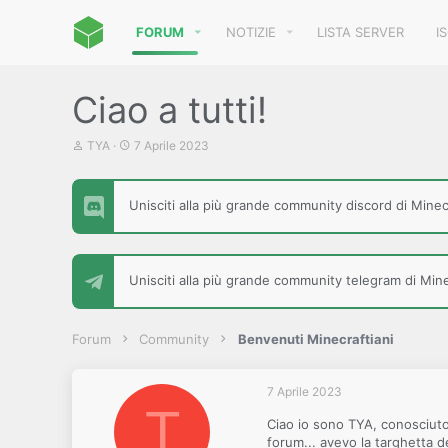
FORUM
NOTIZIE
LISTA SERVER
I
Ciao a tutti!
C
D
TYA
7 Aprile 2023
r
a
e
t
a
a
Unisciti alla più grande community discord di Minecr
t
d
o
i
r
i
e
n
D
i
Unisciti alla più grande community telegram di Minec
i
z
s
i
c
o
u
Forum
Community
Benvenuti Minecraftiani
s
s
i
7 Aprile 2023
o
T
n
Ciao io sono TYA, conosciuto
e
forum... avevo la targhetta d