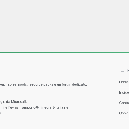
Home
ver, risorse, mods, resource packs e un forum dedicato.
Indic
g o da Microsoft.
Contat
amite l'e-mail supporto@minecraft-italia.net
6.
Cooki