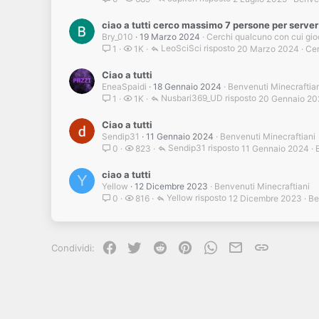
ciao a tutti cerco massimo 7 persone per serve
Bry_010
19 Marzo 2024
Cerchi qualcuno con cui gio
LeoSciSci
20 Marzo 2024
Cer
1
1K
Ciao a tutti
EneaSpaidi
18 Gennaio 2024
Benvenuti Minecraftia
Nusbari369_UD
20 Gennaio 20
1
1K
Ciao a tutti
Sendip31
11 Gennaio 2024
Benvenuti Minecraftiani
Sendip31
11 Gennaio 2024
0
823
ciao a tutti
Y
Yellow
12 Dicembre 2023
Benvenuti Minecraftiani
Yellow
12 Dicembre 2023
Be
0
816
Facebook
Twitter
Reddit
Pinterest
WhatsApp
e-mail
Link
Condividi: