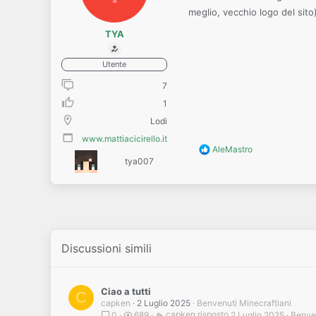
meglio, vecchio logo del si
TYA
Utente
7
1
Lodi
www.mattiacicirello.it
R
AleMastro
e
tya007
a
c
t
i
o
n
s
Discussioni simili
:
Ciao a tutti
C
capken
2 Luglio 2025
Benvenuti Minecraftiani
capken
2 Luglio 2025
Benven
0
689