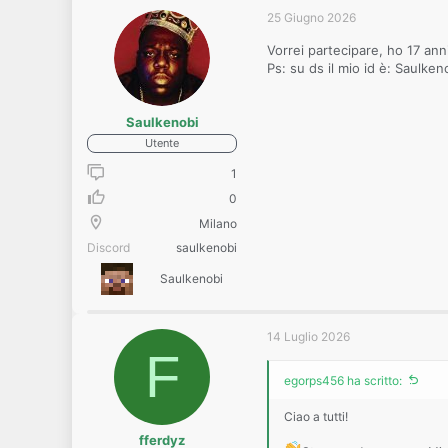
25 Giugno 2026
Vorrei partecipare, ho 17 ann
Ps: su ds il mio id è: Saulken
Saulkenobi
Utente
1
0
Milano
Discord
saulkenobi
Saulkenobi
14 Luglio 2026
F
egorps456 ha scritto:
Ciao a tutti!
fferdyz