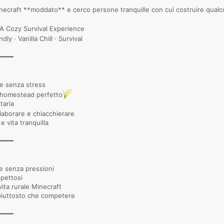
ecraft **moddato** e cerco persone tranquille con cui costruire qualc
Cozy Survival Experience
ly · Vanilla Chill · Survival
━━━━
 e senza stress
uo homestead perfetto
taria
laborare e chiacchierare
e vita tranquilla
━━━━
re senza pressioni
spettosi
vita rurale Minecraft
 piuttosto che competere
━━━━