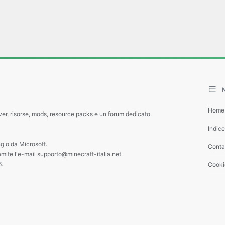
Home
ver, risorse, mods, resource packs e un forum dedicato.
Indic
g o da Microsoft.
Contat
amite l'e-mail supporto@minecraft-italia.net
6.
Cooki