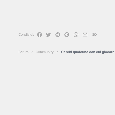
Facebook
Twitter
Reddit
Pinterest
WhatsApp
e-mail
Link
Condividi:
Forum
Community
Cerchi qualcuno con cui giocare