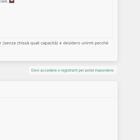
ciale.
r (senza chissà quali capacità) e desidero unirmi perché
Devi accedere o registrarti per poter rispondere.
solito e perché vuoi unirti