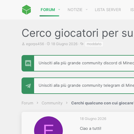
FORUM
NOTIZIE
LISTA SERVER
I
Cerco giocatori per sur
C
D
T
egorps456
18 Giugno 2026
moddato
r
a
a
e
t
g
a
a
t
d
Unisciti alla più grande community discord di Minecr
o
i
r
i
e
n
D
i
Unisciti alla più grande community telegram di Minec
i
z
s
i
c
o
u
Forum
Community
Cerchi qualcuno con cui giocare
s
s
i
18 Giugno 2026
o
E
n
Ciao a tutti!
e