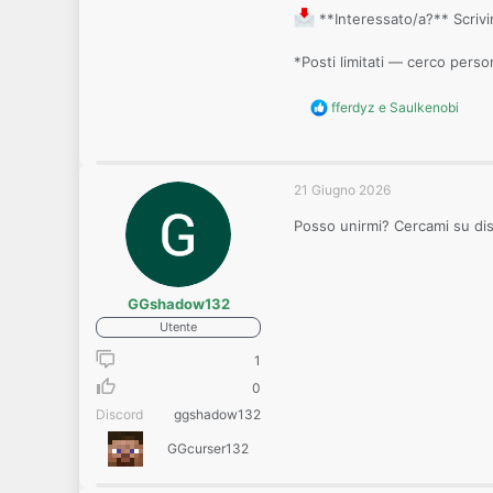
**Interessato/a?** Scrivi
*Posti limitati — cerco pers
R
fferdyz
e
Saulkenobi
e
a
c
t
21 Giugno 2026
i
o
Posso unirmi? Cercami su d
n
s
:
GGshadow132
Utente
1
0
Discord
ggshadow132
GGcurser132