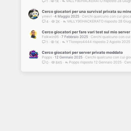
VALLY90HACKERATO
28 Giug
1
1K
Cerco giocatori per una survival privata su mi
ymevl
4 Maggio 2025
Cerchi qualcuno con cui gioc
VALLY90HACKERATO
28 Giu
4
2K
Cerco giocatori per fare vari test sul mio server
Folkwin95
7 Febbraio 2025
Cerchi qualcuno con cui
YTlorepro4444
2 Agosto 2025
1
1K
Cerco giocatori per server privato moddato
Popps
12 Gennaio 2025
Cerchi qualcuno con cui gi
Popps
12 Gennaio 2025
Cer
0
845