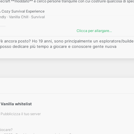
ecraft **moddato** e cerco persone tranquille con cui costruire qualcosa di spe
Cozy Survival Experience
ly · Vanilla Chill · Survival
━━━
Clicca per allargare...
c'è ancora posto? Ho 19 anni, sono principalmente un esploratore/builde
 e senza stress
o e posso dedicare più tempo a giocare e conoscere gente nuova
 homestead perfetto
taria
laborare e chiacchierare
e vita tranquilla
━━━
e senza pressioni
spettosi
vita rurale Minecraft
piuttosto che competere
Vanilla whitelist
━━━
Pubblicizza il tuo server
i in DM o commenta qui sotto!Dimmi la tua età (non obbligatorio), come giochi di 
giocare?
one che restino e costruiscano qualcosa insieme*