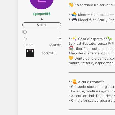
Sto aprendo un server Min
egorps456
**
Mod:** Homestead — A 
**
Modalità:** Family Friend
Utente
━━━━━━━━━━━━━━━━━━━━━━
1
**
Cosa ci aspetta:**
2
Survival rilassato, senza PvP
Discord
sharkftv
Libertà di costruire il t
egorps456
Atmosfera familiare e comuni
Gente gentile con cui col
Natura, fattorie, esplorazioni 
━━━━━━━━━━━━━━━━━━━━━━
**
A chi è rivolto:**
- Chi vuole staccare e gioca
- Famiglie, adulti e ragazzi ri
- Amanti del building e della 
- Chi preferisce collaborare
━━━━━━━━━━━━━━━━━━━━━━