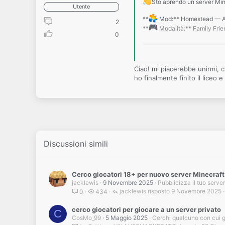
Sto aprendo un server Min
Utente
**
Mod:** Homestead — A 
2
**
Modalità:** Family Friend
0
━━━━━━━━━━━━━━━━━━━━━━━
**
Cosa ci aspetta:**
Ciao! mi piacerebbe unirmi, 
Survival rilassato, senza PvP
ho finalmente finito il lice
Libertà di costruire il tuo
Atmosfera familiare e comuni
Gente gentile con cui col
Natura, fattorie, esplorazioni 
━━━━━━━━━━━━━━━━━━━━━━━
**
A chi è rivolto:**
Discussioni simili
- Chi vuole staccare e giocar
- Famiglie, adulti e ragazzi ri
- Amanti del building e della 
- Chi preferisce collaborare 
Cerco giocatori 18+ per nuovo server Minecraft 
jacklewis
9 Novembre 2025
Pubblicizza il tuo server
━━━━━━━━━━━━━━━━━━━━━━━
jacklewis
9 Novembre 2025
0
434
**Interessato/a?** Scrivim
cerco giocatori per giocare a un server privato
C
CosMo_99
5 Maggio 2025
Cerchi qualcuno con cui 
*Posti limitati — cerco pers