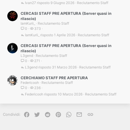
Ivan27
9 Giugno 2026
Reclutamento Staff
CERCASI STAFF PRE APERTURA (Server quasi in
rilascio)
IamKurii_
Reclutamento Staff
0
373
IamKurii_
1 Aprile 2026
Reclutamento Staff
CERCASI STAFF PRE APERTURA (Server quasi in
rilascio)
L3gend
Reclutamento Staff
0
271
L3gend
31 Marzo 2026
Reclutamento Staff
CERCHIAMO STAFF PRE APERTURA
Federicooh
Reclutamento Staff
0
236
Federicooh
10 Marzo 2026
Reclutamento Staff
Facebook
Twitter
Reddit
Pinterest
WhatsApp
e-mail
Link
Condividi: