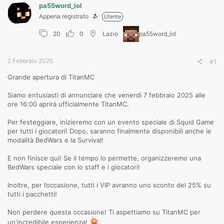
pa55word_lol
Appena registrato
Utente
20
0
Lazio
pa55word_lol
2 Febbraio 2025
#1
Grande apertura di TitanMC
Siamo entusiasti di annunciare che venerdì 7 febbraio 2025 alle
ore 16:00 aprirà ufficialmente TitanMC.
Per festeggiare, inizieremo con un evento speciale di Squid Game
per tutti i giocatori! Dopo, saranno finalmente disponibili anche le
modalità BedWars e la Survival!
E non finisce qui! Se il tempo lo permette, organizzeremo una
BedWars speciale con lo staff e i giocatori!
Inoltre, per l’occasione, tutti i VIP avranno uno sconto del 25% su
tutti i pacchetti!
Non perdere questa occasione! Ti aspettiamo su TitanMC per
un'incredibile esperienza!