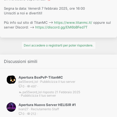
Segna la data: Venerdì 7 febbraio 2025, ore 16:00
Unisciti a noi e divertiti!
Più info sul sito di TitanMC -->
https://www.titanmc.it/
oppure sul
server Discord: -->
https://discord.gg/EM6bBFed7T
Devi accedere o registrarti per poter rispondere.
Discussioni simili
Apertura BoxPvP-TitanMC
pa55word_lol
Pubblicizza il tuo server
0
497
pa55word_lol
21 Febbraio 2025
Pubblicizza il tuo server
Apertura Nuovo Server HELISIR #1
Ivan27
Reclutamento Staff
0
212