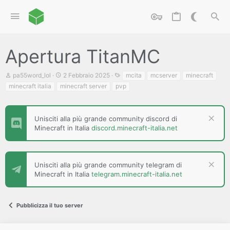
Apertura TitanMC
C
D
T
pa55word_lol
2 Febbraio 2025
mcita
mcserver
minecraft
r
a
a
minecraft italia
minecraft server
pvp
e
t
g
a
a
t
d
o
i
Unisciti alla più grande community discord di
r
i
Minecraft in Italia
discord.minecraft-italia.net
e
n
D
i
i
z
s
i
c
Unisciti alla più grande community telegram di
o
u
Minecraft in Italia
telegram.minecraft-italia.net
s
s
i
Pubblicizza il tuo server
o
n
e